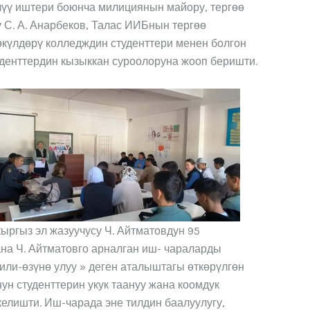
лүү иштери боюнча милициянын майору, тергөө
у С. А. Анарбеков, Талас ИИБнын тергөө
өкүлдөрү колледждин студенттери менен болгон
уденттердин кызыккан суроолоруна жооп беришти.
ргыз эл жазуучусу Ч. Айтматовдун 95
на Ч. Айтматовго арналган иш- чараларды
или-өзүнө улуу » деген аталыштагы өткөрүлгөн
ун студенттерин укук таануу жана коомдук
елишти. Иш-чарада эне тилдин баалуулугу,