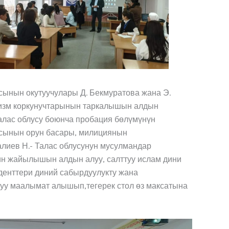
сынын окутуучулары Д. Бекмуратова жана Э.
ризм коркунучтарынын таркалышын алдын
алас облусу боюнча пробация бөлүмүнүн
ысынын орун басары, милициянын
лиев Н.- Талас облусунун мусулмандар
н жайылышын алдын алуу, салттуу ислам дини
енттери диний сабырдуулукту жана
уу маалымат алышып,тегерек стол өз максатына