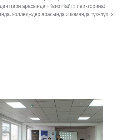
енттери арасында «Квиз Найт» ( викторина)
анда, колледждер арасында 3 команда түзүлүп, 2