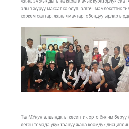
жана 34 жылдыгына карата ачык кураторлук саат 
алып жүрүү максат коюлуп, алгач, мамлекеттик т
көркөм саптар, жаңылмачтар, обондуу ырлар ырд
ТалМУнун алдындагы кесиптик орто билим берүү
деген темада укук таануу жана коомдук дисципл