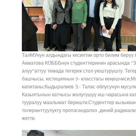
ТалМУнун алдындагы кесиптик орто билим берүү 
Акматова КОБББнүн студенттеринин арасында “
алуу”аттуу темада тегерек стол уюштурушту. Те
башчысы, юстициянын 3- класстагы кеңешчиси;М
капитаны;Кыдыралиев З.- Талас облусунун мусул
Казыятынын катчысы жолугушуу иш-чарасына кат
тууралуу маалымат беришти.Студенттер кызыкк
толеранттуулукту пропагандалоо ,диний радика
жетти.