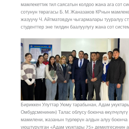
мамлекеттик тил саясатын колдоо жана ага сот 
сотунун төрагасы Б. М. Жаназаков КРнын мамле
жазуучу Ч. Айтматовдун чыгармалары тууралуу сту
студенттер эне тилдин баалуулугу жана сот сист
Бириккен Улуттар Уюму тарабынан, Адам укукта
Омбудсменинин) Талас облусу боюнча өкүлчүлүгү
мамилени, жазанын түрлөрүн алдын алуу боюнча 
уюштурулган «Адам укуктары 75» демилгесинин а