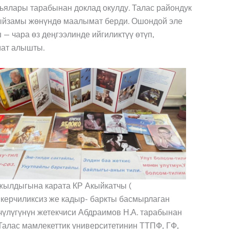
ьялары тарабынан доклад окулду. Талас райондук
мыйзамы жөнүндө маалымат берди. Ошондой эле
— чара өз деңгээлинде ийгиликтүү өтүп,
мат алышты.
жылдыгына карата КР Акыйкатчы (
мкерчиликсиз же кадыр- баркты басмырлаган
чүлүгүнүн жетекчиси Абдраимов Н.А. тарабынан
Талас мамлекеттик университетинин ТТПФ, ГФ,