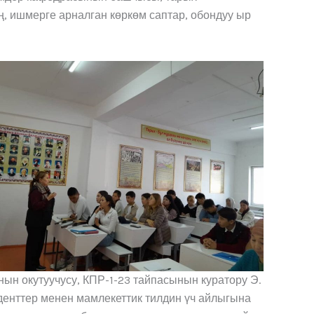
, ишмерге арналган көркөм саптар, обондуу ыр
ын окутуучусу, КПР-1-23 тайпасынын куратору Э.
уденттер менен мамлекеттик тилдин үч айлыгына