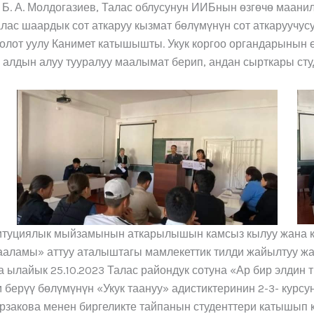
. А. Молдогазиев, Талас облусунун ИИБнын өзгөчө маани
алас шаардык сот аткаруу кызмат бөлүмүнүн сот аткаруучус
болот уулу Канимет катышышты. Укук коргоо органдарынын 
ы алдын алуу тууралуу маалымат берип, андан сырткары ст
итуциялык мыйзамынын аткарылышын камсыз кылуу жана кы
аламы» аттуу аталыштагы мамлекеттик тилди жайылтуу жа
 ылайык 25.10.2023 Талас райондук сотуна «Ар бир элдин т
берүү бөлүмүнүн «Укук таануу» адистиктеринин 2-3- курсун
рзакова менен биргеликте тайпанын студенттери катышып к