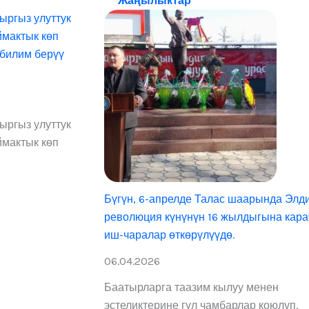
Жаңылыктар
ү
ыргыз улуттук
а
п
ймактык көп
й
ж
 билим берүү
м
а
а
т
к
а
ыргыз улуттук
ы
н
ймактык көп
и
ш
ө
т
Бүгүн, 6-апрелде Талас шаарында Элд
п
е
революция күнүнүн 16 жылдыгына кара
р
иш-чаралар өткөрүлүүдө.
а
г
06.04.2026
р
е
м
к
Баатырларга таазим кылуу менен
а
о
эстеликтерине гүл чамбарлар коюлуп,