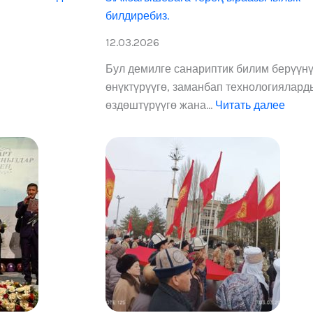
б
н
билдиребиз.
и
К
л
ы
12.03.2026
и
р
Бул демилге санариптик билим берүүн
м
г
өнүктүрүүгө, заманбап технологиялард
б
ы
өздөштүрүүгө жана…
Читать далее
е
з
р
с
т
а
п
н
р
А
о
я
л
р
д
а
а
м
р