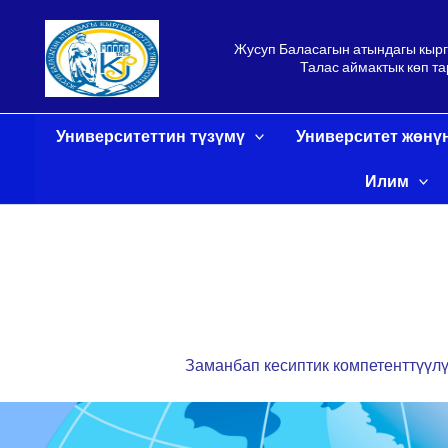
Skip
:
to
Жусуп Баласагын атындагы кырг
content
.
Талас аймактык көп та
Университеттин түзүмү
Университет жөнү
Илим
с
г
т
Заманбап кесиптик компетенттүүл