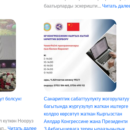
л
баатырларды эскеришти.…
Читать дале
д
о
о
и
к
н
ө
р
с
и
ө
т
ү
п
ж
т болсун!
Санариптик сабаттуулукту жогорулатуу
н
а
багытында жүргүзүлүп жаткан иштерге
т
колдоо көрсөтүп жаткан Кыргызстан
н
к
л күткөн Нооруз
Аялдар Конгрессине жана Президенти
5
а
тап…
Читать далее
З.Акбагышевага терең ыраазычылык