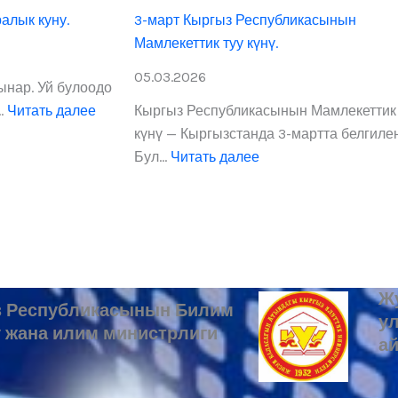
м
К
алык куну.
3-март Кыргыз Республикасынын
а
о
Мамлекеттик туу күнү.
н
ы
г
05.03.2026
сынар. Уй булоодо
р
…
Читать далее
Кыргыз Республикасынын Мамлекеттик 
е
күнү — Кыргызстанда 3-мартта белгилен
с
Бул…
Читать далее
с
и
н
е
ж
а
Ж
н
 Республикасынын Билим
у
а
 жана илим министрлиги
ай
П
р
е