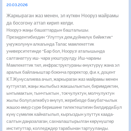
20.03.2026
Жаркыраган жаз менен, эл күткөн Нооруз майрамы
да босогону аттап кирип келди.
Нооруз-жаңы башаттардын башталышы.
Президентибиздин “Улуттук дем,дүйнөлүк бийиктик”
уңгужолунун алкагында Талас мамлекеттик
университетинде “Бар бол, Нооруз! аталышында
салтанаттуу иш- чара уюштурулду. Иш-чараны
Мамлекеттик тил, инфраструктураны өнүктүрүү жана эл
аралык байланыштар боюнча проректор, ф.и. к, доцент
К.Т.Жунусалиева ачып, жаркыраган жаз майрамы менен
куттуктап, жаңы жылыбыз жакшылыктын, биримдиктин,
ынтымактын, тынчтыктын , токчулуктун, молчулуктун
жылы болуп,өлкөбүз өнүгүп, жерибизде бакубатчылык
жашоо өмүр сүрө беришине тилектештигин билдирди.Бул
күнү сүмөлөк кайнатылып, кыргыздын улуттук каада-
салтын даңазалаган, сахналаштырылган көрүнүштөр
институттар, колледждер тарабынан тартууланды.