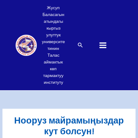
Skip
Жусуп
to
Баласагын
content
атындагы
кыргыз
улуттук
университе
Search
тинин
Талас
аймактык
көп
тармактуу
институту
Нооруз майрамыңыздар
кут болсун!