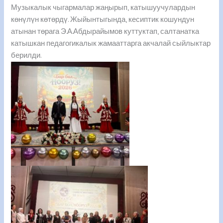
Музыкалык чыгармалар жаңырып, катышуучулардын
көнүлүн көтөрдү. Жыйынтыгында, кесиптик кошундун
атынан төрага Э.А.Абдырайымов куттуктап, салтанатка
катышкан педагогикалык жамааттарга акчалай сыйлыктар
берилди.