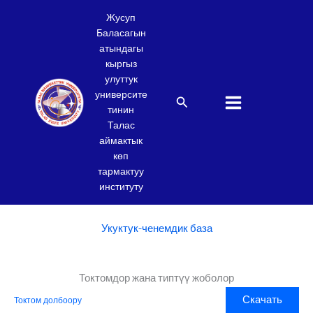
Skip
Жусуп
to
Баласагын
content
атындагы
кыргыз
улуттук
университе
Search
тинин
Талас
аймактык
көп
тармактуу
институту
Укуктук-ченемдик база
Токтомдор жана типтүү жоболор
Скачать
Токтом долбоору