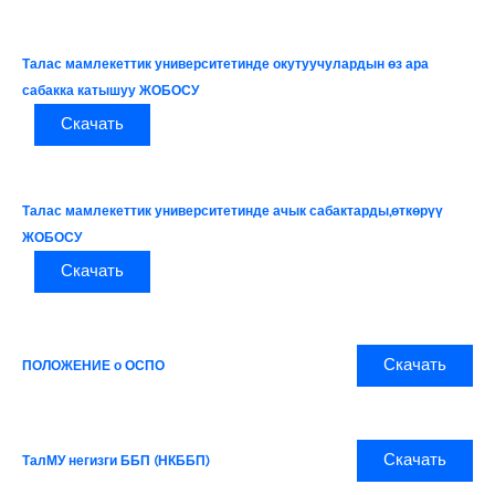
Талас мамлекеттик университетинде окутуучулардын өз ара
сабакка катышуу ЖОБОСУ
Скачать
Талас мамлекеттик университетинде ачык сабактарды,өткөрүү
ЖОБОСУ
Скачать
Скачать
ПОЛОЖЕНИЕ о ОСПО
Скачать
ТалМУ негизги ББП (НКББП)