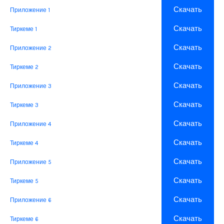
Скачать
Приложение 1
Скачать
Тиркеме 1
Скачать
Приложение 2
Скачать
Тиркеме 2
Скачать
Приложение 3
Скачать
Тиркеме 3
Скачать
Приложение 4
Скачать
Тиркеме 4
Скачать
Приложение 5
Скачать
Тиркеме 5
Скачать
Приложение 6
Скачать
Тиркеме 6