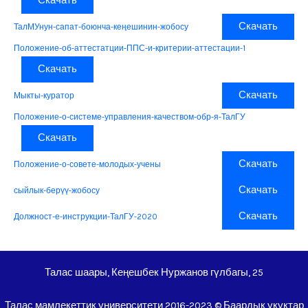
Скачать
Скачать
ТалМУнун-сапат-боюнча-кеңешинин-жобосу
Положение-об-аттестатции-ППС-и-критерии-аттестации-1
Скачать
Скачать
Мыкты-куратор
Положение-о-системе-управления-качеством-обр-я-ТалГУ
Скачать
Скачать
Положение-о-совете-молодых-учены
Скачать
сыйлык-берүү-жобосу
Скачать
Должност-е-инструкции-ТалГУ-2020
Талас шаары, Кеңешбек Нуржанов гүлбагы, 25
Талас мамлекеттик университети 2016-2023 © Баардык укуктар