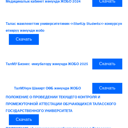
Скачать
Медициналык кабинет жөнүндө ЖОБО 2024
Талас мамлекеттик университетинин <<StartUp Students>> конкурсун
өткөрүү жөнүндө жобо
Скачать
Скачать
ТалМУ Бизнес -инкубатору жөнүндө ЖОБО 2025
Скачать
ТалМУнун Шакирт ОӨБ жөнүндө ЖОБО
ПОЛОЖЕНИЕ О ПРОВЕДЕНИИ ТЕКУЩЕГО КОНТРОЛЯ И
ПРОМЕЖУТОЧНОЙ АТТЕСТАЦИИ ОБУЧАЮЩИХСЯ ТАЛАССКОГО
ГОСУДАРСТВЕННОГО УНИВЕРСИТЕТА
Скачать