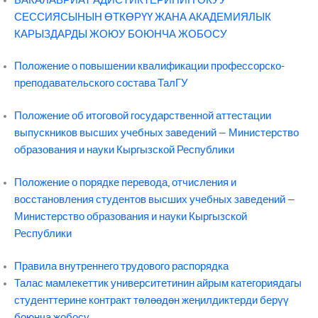
БАКАЛАВРИАТ АДИСТИКТЕРИНИН ОКУУ
СЕССИЯСЫНЫН ӨТКӨРҮҮ ЖАНА АКАДЕМИЯЛЫК
КАРЫЗДАРДЫ ЖОЮУ БОЮНЧА ЖОБОСУ
Положение о повышении квалификации профессорско-
преподавательского состава ТалГУ
Положение об итоговой государственной аттестации
выпускников высших учебных заведений — Министерство
образования и науки Кыргызской Республики
Положение о порядке перевода, отчисления и
восстановления студентов высших учебных заведений —
Министерство образования и науки Кыргызской
Республики
Правила внутреннего трудового распорядка
Талас мамлекеттик университетинин айрым категориядагы
студенттерине контракт төлөөдөн жеңилдиктерди берүү
боюнча жобосу