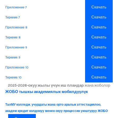
Скачать
Приложение 7
Скачать
Тиркеме 7
Скачать
Приложение 8
Скачать
Тиркеме 8
Скачать
Приложение 9
Скачать
Тиркеме 9
Скачать
Приложение 10
Скачать
Тиркеме 10
2025-2026-окуу жылы үчүн иш пландар
жана жоболор
ЖОБО
тышкы
академиялык
мобилдүүлүк
ТалМУ колледж. учурдагы жана орто аралык аттестациялоо,
академ кредит колдонуу менен окуу процессин уюштуруу ЖОБО