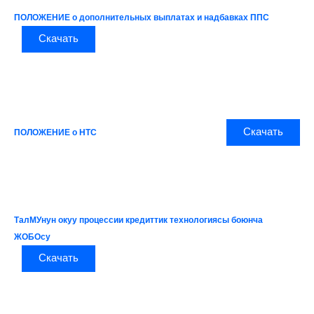
ПОЛОЖЕНИЕ о дополнительных выплатах и надбавках ППС
Скачать
Скачать
ПОЛОЖЕНИЕ о НТС
ТалМУнун окуу процессии кредиттик технологиясы боюнча
ЖОБОсу
Скачать