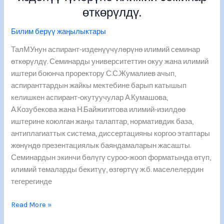
семинар
өткөрүлдү.
өткөрүлдү.
Билим берүү жаңылыктары
ТалМУнун аспирант-изденүүчүлөрүнө илимий семинар
өткөрүлдү. Семинарды университеттин окуу жана илимий
иштери боюнча проректору С.С.Жумалиев ачып,
аспиранттардын жайкы мектебине барып катышып
келишкен аспирант-окутуучулар А.Кумашова,
А.Козубекова жана Н.Байжигитова илимий-изилдөө
иштерине коюлган жаңы талаптар, нормативдик база,
антиплагиаттык система, диссертацияны коргоо этаптары
жөнүндө презентациялык баяндамаларын жасашты.
Семинардын экинчи бөлүгү суроо-жооп форматында өтүп,
илимий темаларды бекитүү, өзгөртүү ж.б. маселелердин
тегерегинде
Read More »