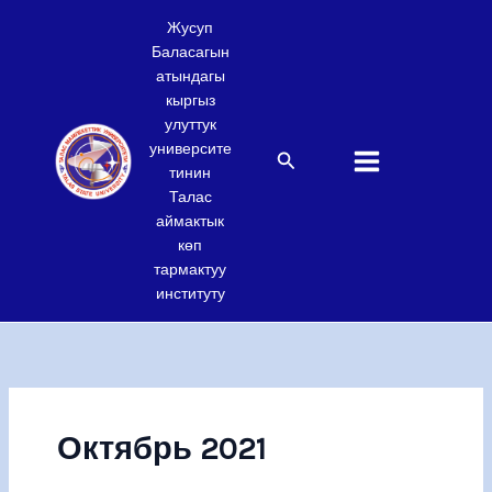
Skip
Жусуп
to
Баласагын
content
атындагы
кыргыз
улуттук
университе
Search
тинин
Талас
аймактык
көп
тармактуу
институту
Октябрь 2021