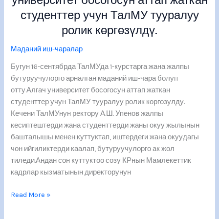
бүтүрүүчулөргө
студенттер учун ТалМУ тууралуу
арналган
ролик көргөзүлдү.
маданий
иш-
Маданий иш-чаралар
чара
Бугун 16-сентябрда ТалМУда 1-курстарга жана жалпы
болуп
бутуруучулорго арналган маданий иш-чара болуп
өттү.Алгач
отту.Алгач университет босогосун аттап жаткан
университет
студенттер учун ТалМУ тууралуу ролик коргозулду.
босогосун
Кечени ТалМУнун ректору А.Ш. Упенов жалпы
аттап
кесиптештерди жана студенттерди жаны окуу жылынын
жаткан
башталышы менен куттуктап, иштердеги жана окуудагы
студенттер
чон ийгиликтерди каалап, бутуруучулорго ак жол
учун
тиледи.Андан сон куттуктоо созу КРнын Мамлекеттик
ТалМУ
кадрлар кызматынын директорунун
тууралуу
ролик
Read More »
көргөзүлдү.