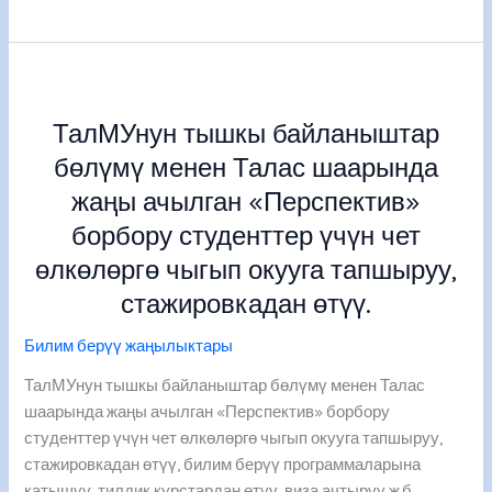
ТалМУнун
тышкы
ТалМУнун тышкы байланыштар
байланыштар
бөлүмү
бөлүмү менен Талас шаарында
менен
жаңы ачылган «Перспектив»
Талас
борбору студенттер үчүн чет
шаарында
жаңы
өлкөлөргө чыгып окууга тапшыруу,
ачылган
стажировкадан өтүү.
«Перспектив»
борбору
Билим берүү жаңылыктары
студенттер
ТалМУнун тышкы байланыштар бөлүмү менен Талас
үчүн
шаарында жаңы ачылган «Перспектив» борбору
чет
студенттер үчүн чет өлкөлөргө чыгып окууга тапшыруу,
өлкөлөргө
стажировкадан өтүү, билим берүү программаларына
чыгып
катышуу, тилдик курстардан өтүү, виза ачтыруу ж.б.