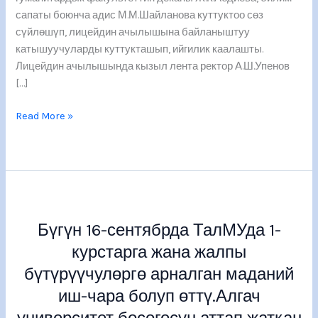
сапаты боюнча адис М.М.Шайланова куттуктоо сөз
сүйлөшүп, лицейдин ачылышына байланыштуу
катышуучуларды куттукташып, ийгилик каалашты.
Лицейдин ачылышында кызыл лента ректор А.Ш.Упенов
[…]
Read More »
Бүгүн
16-
Бүгүн 16-сентябрда ТалМУда 1-
сентябрда
ТалМУда
курстарга жана жалпы
1-
бүтүрүүчулөргө арналган маданий
курстарга
иш-чара болуп өттү.Алгач
жана
жалпы
университет босогосун аттап жаткан