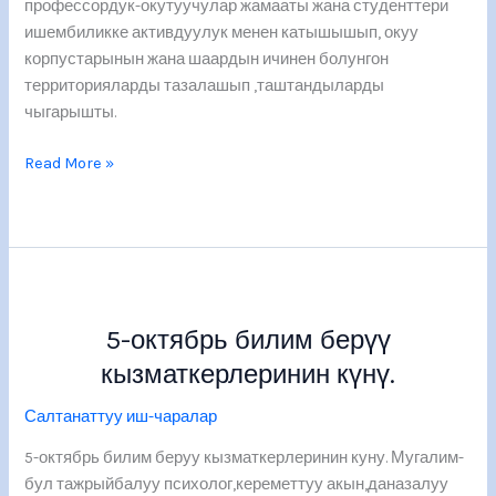
профессордук-окутуучулар жамааты жана студенттери
ишембиликке активдуулук менен катышышып, окуу
корпустарынын жана шаардын ичинен болунгон
территорияларды тазалашып ,таштандыларды
чыгарышты.
Read More »
5-
октябрь
5-октябрь билим берүү
билим
берүү
кызматкерлеринин күнү.
кызматкерлеринин
Салтанаттуу иш-чаралар
күнү.
5-октябрь билим беруу кызматкерлеринин куну. Мугалим-
бул тажрыйбалуу психолог,кереметтуу акын,даназалуу