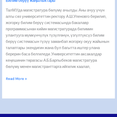
Билим берүү жаңылыктары
ТалМУда магистратура бөлүмү ачылды. Аны ачуу үчүн
алгы сөз университеттин ректору А.Ш.Упеновго берилип,
жогорку билим берүү системасында бакалавр
программасынан кийин магистратурада билимин
улантууга мүмкүнчүлүк түзүлгөнүн, үзгүлтүксүз билим
берүү системасын түзүү заманбап жогорку окуу жайынын
талаптары экендигин жана бул багытта иштер улана
берерин баса белгиледи. Университеттин аксакалдар
кеңешинин төрагасы А.Б.Барпыбеков магистратура
бөлүмү менен магистранттарга ийгилик каалап,
Read More »