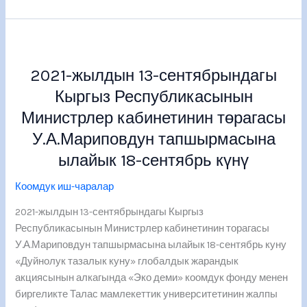
2021-
жылдын
2021-жылдын 13-сентябрындагы
13-
сентябрындагы
Кыргыз Республикасынын
Кыргыз
Министрлер кабинетинин төрагасы
Республикасынын
У.А.Мариповдун тапшырмасына
Министрлер
кабинетинин
ылайык 18-сентябрь күнү
төрагасы
Коомдук иш-чаралар
У.А.Мариповдун
тапшырмасына
2021-жылдын 13-сентябрындагы Кыргыз
ылайык
Республикасынын Министрлер кабинетинин торагасы
18-
У.А.Мариповдун тапшырмасына ылайык 18-сентябрь куну
сентябрь
«Дуйнолук тазалык куну» глобалдык жарандык
күнү
акциясынын алкагында «Эко деми» коомдук фонду менен
биргеликте Талас мамлекеттик университетинин жалпы