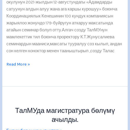
окулунун 2021-жылдын 12-августундагы «Адамдарды
сатуунун алдын алуу жана ага каршы курошуу» боюнча
Координациялык Кенешинин 100 кундук компаниясын
жарыялоо жонундо 179-буйругун аткаруу максатында
атайын семинар болуп отту.Алгач созду ТалМУнун
мамлекеттик тил боюнча проректору К.Т.Жунусалиева
семинардын мааниси,максаты тууралуу соз кылып, андан
сон келген коноктор менен тааныштырып ,созду Талас
Read More »
ТалМУда
магистратура
ТалМУда магистратура бөлүмү
бөлүмү
ачылды.
ачылды.