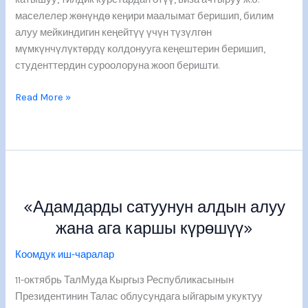
окууга
маселелер жөнүндө кеңири маалымат беришип, билим
тапшыруу,
алуу мейкиндигин кеңейтүү үчүн түзүлгөн
стажировкадан
мүмкүнчүлүктөрдү колдонууга кеңештерин беришип,
өтүү.
студенттердин суроолоруна жооп беришти.
Read More »
«Адамдарды
сатуунун
«Адамдарды сатуунун алдын алуу
алдын
алуу
жана ага каршы күрөшүү»
жана
Коомдук иш-чаралар
ага
каршы
11-октябрь ТалМуда Кыргыз Республикасынын
күрөшүү»
Президентинин Талас облусундага ыйгарым укуктуу