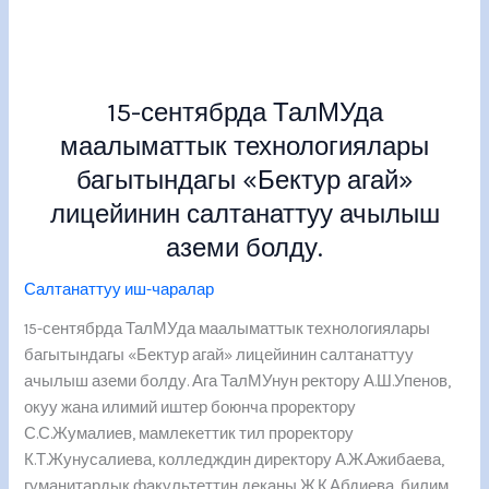
15-
сентябрда
15-сентябрда ТалМУда
ТалМУда
маалыматтык
маалыматтык технологиялары
технологиялары
багытындагы «Бектур агай»
багытындагы
лицейинин салтанаттуу ачылыш
«Бектур
агай»
аземи болду.
лицейинин
Салтанаттуу иш-чаралар
салтанаттуу
ачылыш
15-сентябрда ТалМУда маалыматтык технологиялары
аземи
багытындагы «Бектур агай» лицейинин салтанаттуу
болду.
ачылыш аземи болду. Ага ТалМУнун ректору А.Ш.Упенов,
окуу жана илимий иштер боюнча проректору
С.С.Жумалиев, мамлекеттик тил проректору
К.Т.Жунусалиева, колледждин директору А.Ж.Ажибаева,
гуманитардык факультеттин деканы Ж.К.Абдиева, билим