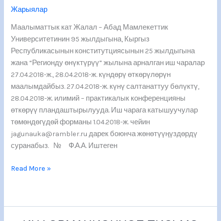
кат
Жарыялар
Маалыматтык кат Жалал – Абад Мамлекеттик
Университетинин 95 жылдыгына, Кыргыз
Республикасынын конститутциясынын 25 жылдыгына
жана “Регионду өнүктүрүү” жылына арналган иш чаралар
27.04.2018-ж., 28.04.2018-ж. күндөрү өткөрүлөрүн
маалымдайбыз. 27.04.2018-ж. күнү салтанаттуу бөлүктү,
28.04.2018-ж. илимий – практикалык конференцияны
өткөрүү пландаштырылууда. Иш чарага катышуучулар
төмөндөгүдөй форманы 1.04.2018-ж. чейин
jagunauka@rambler.ru дарек боюнча жөнөтүүңүздөрдү
суранабыз. № Ф.А.А. Иштеген
Read More »