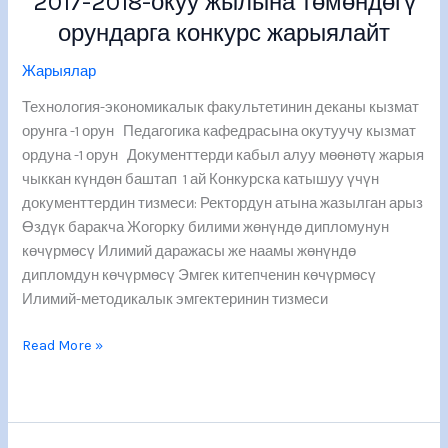
2017-2018-окуу жылына төмөндөгү
университети
орундарга конкурс жарыялайт
2017-
2018-
Жарыялар
окуу
Технология-экономикалык факультетинин деканы кызмат
жылына
орунга -1 орун Педагогика кафедрасына окутуучу кызмат
төмөндөгү
ордуна -1 орун Документтерди кабыл алуу мөөнөтү жарыя
орундарга
чыккан күндөн баштап 1 ай Конкурска катышуу үчүн
конкурс
документтердин тизмеси: Ректордун атына жазылган арыз
жарыялайт
Өздүк баракча Жогорку билими жөнүндө дипломунун
көчүрмөсү Илимий даражасы же наамы жөнүндө
дипломдун көчүрмөсү Эмгек китепченин көчүрмөсү
Илимий-методикалык эмгектеринин тизмеси
Read More »