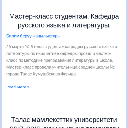
Мастер-класс студентам. Кафедра
Мастер-
класс
русского языка и литературы.
студентам.
Кафедра
Билим берүү жаңылыктары
русского
29 марта 2018 года студентам кафедры русского языка и
языка
литературы по инициативе кафедры провели мастер-
и
класс по методике преподавания литературы в школе.
литературы.
Мастер-класс провела учительница средней школы №1
города Талас Кумушбекова Фарида.
Read More »
Талас мамлекеттик университети
Талас
мамлекеттик