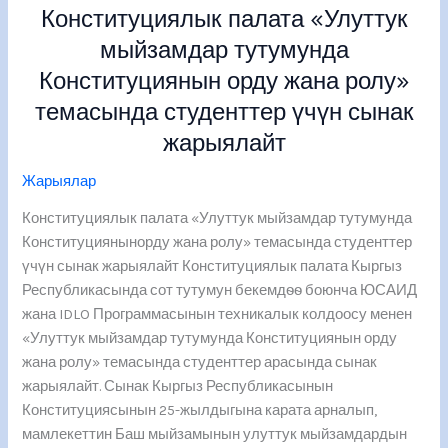
Конституциялык палата «Улуттук
«Улуттук
мыйзамдар
мыйзамдар тутумунда
тутумунда
Конституциянын орду жана ролу»
Конституциянын
темасында студенттер үчүн сынак
орду
жана
жарыялайт
ролу»
Жарыялар
темасында
студенттер
Конституциялык палата «Улуттук мыйзамдар тутумунда
үчүн
Конституциянынорду жана ролу» темасында студенттер
сынак
үчүн сынак жарыялайт Конституциялык палата Кыргыз
жарыялайт
Республикасында сот тутумун бекемдѳѳ боюнча ЮСАИД
жана IDLO Программасынын техникалык колдоосу менен
«Улуттук мыйзамдар тутумунда Конституциянын орду
жана ролу» темасында студенттер арасында сынак
жарыялайт. Сынак Кыргыз Республикасынын
Конституциясынын 25-жылдыгына карата арналып,
мамлекеттин Баш мыйзамынын улуттук мыйзамдардын