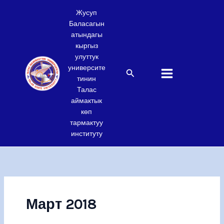
Skip
Жусуп
to
Баласагын
content
атындагы
кыргыз
улуттук
университе
Search
тинин
Талас
аймактык
көп
тармактуу
институту
Март 2018