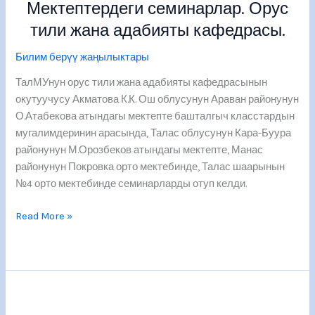
Мектептердеги семинарлар. Орус
Мектептердеги
семинарлар.
тили жана адабияты кафедрасы.
Орус
тили
Билим берүү жаңылыктары
жана
ТалМУнун орус тили жана адабияты кафедрасынын
адабияты
окутуучусу Акматова К.К. Ош облусунун Араван районунун
кафедрасы.
О.Атабекова атындагы мектепте башталгыч класстардын
мугалимдеринин арасында, Талас облусунун Кара-Буура
районунун М.Орозбеков атындагы мектепте, Манас
районунун Покровка орто мектебинде, Талас шаарынын
№4 орто мектебинде семинарларды отуп келди.
Read More »
Конституциялык
палата