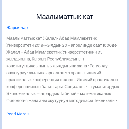
Маалыматтык кат
Маалыматтык
кат
Жарыялар
Маалыматтык кат Жалал- Абад Мамлекеттик
Университети 2018-жылдын 20 – апрелинде саат 1000дө
Жалал – Абад Мамлекеттик Университетинин 95
жылдыгына, Кыргыз Республикасынын
конститутциясынын 25 жылдыгына жана “Регионду
өнүктүрүү” жылына арналган эл аралык илимий —
практикалык конференция өткөрөт. Илимий практикалык
конференциянын багыттары: Социалдык – гуманитардык
Экономикалык — агрардык Табигый – математикалык
Филология жана аны окутуунун методикасы Техникалык
Read More »