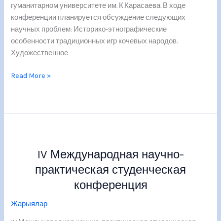
гуманитарном университете им. К.Карасаева. В ходе
конференции планируется обсуждение следующих
научных проблем: Историко-этнографические
особенности традиционных игр кочевых народов.
Художественное
Read More »
IV
Международная
IV Международная научно-
научно-
практическая
практическая студенческая
студенческая
конференция
конференция
Жарыялар