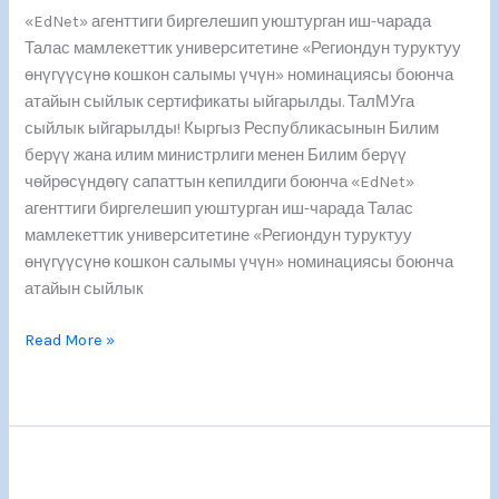
«EdNet» агенттиги биргелешип уюштурган иш-чарада
салымы
Талас мамлекеттик университетине «Региондун туруктуу
үчүн»
өнүгүүсүнө кошкон салымы үчүн» номинациясы боюнча
номинациясы
атайын сыйлык сертификаты ыйгарылды. ТалМУга
боюнча
сыйлык ыйгарылды! Кыргыз Республикасынын Билим
атайын
берүү жана илим министрлиги менен Билим берүү
сыйлык
чөйрөсүндөгү сапаттын кепилдиги боюнча «EdNet»
сертификаты
агенттиги биргелешип уюштурган иш-чарада Талас
ыйгарылды.
мамлекеттик университетине «Региондун туруктуу
өнүгүүсүнө кошкон салымы үчүн» номинациясы боюнча
атайын сыйлык
Read More »
Сыйлык
ээлерин