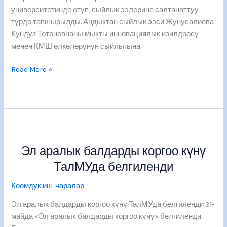
университетинде өтүп, сыйлык ээлерине салтанаттуу
түрдө тапшырылды. Андыктан сыйлык ээси Жунусалиева
Кундуз Тотоновнаны мыкты инновациялык изилдөөсү
менен КМШ өлкөлөрүнүн сыйлыгына
Read More »
Эл
аралык
Эл аралык балдарды коргоо күнү
балдарды
коргоо
ТалМУда белгиленди
күнү
Коомдук иш-чаралар
ТалМУда
белгиленди
Эл аралык балдарды коргоо күнү ТалМУда белгиленди 31-
майда «Эл аралык балдарды коргоо күнү» белгиленди.