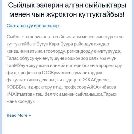
Сыйлык ээлерин алган сыйлыктары
алган
сыйлыктары
менен чын жүрөктөн куттуктайбыз!
менен
Салтанаттуу иш-чаралар
чын
жүрөктөн
Сыйлык ээлерин алган сыйлыктары менен чын жүрөктөн
куттуктайбыз!
куттуктайбыз! Бүгүн Кара-Буура райондук аялдар
кенешинин атынан тоолорду, региондорду өнүктүрүүдө,
Талас облусунун өнүгүшүнө кошкон зор салымы үчүн
ТалМУнун окуу жана илимий иштери боюнча проректору
ф.и.д, профессор С.С.Жумалиев, гуманитардык
факультетинин деканы , т.и.к , доцент Ж.К.Абдиева ,
КОБББнын директору п.и.д, профессор А.Ж.Ажибаева
«Ч.Айтматов» төш белгиси менен сыйланышса,Тарых
жана коомдук
Read More »