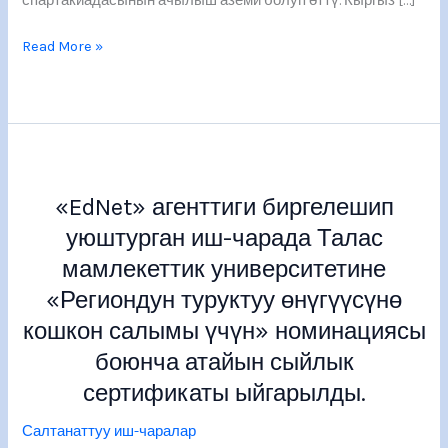
спартакиадасынын ачылыш аземи болуп өттү. Кыргыз […]
Read More »
«EdNet»
агенттиги
«EdNet» агенттиги биргелешип
биргелешип
уюштурган
уюштурган иш-чарада Талас
иш-
мамлекеттик университетине
чарада
«Региондун туруктуу өнүгүүсүнө
Талас
мамлекеттик
кошкон салымы үчүн» номинациясы
университетине
боюнча атайын сыйлык
«Региондун
сертификаты ыйгарылды.
туруктуу
өнүгүүсүнө
Салтанаттуу иш-чаралар
кошкон