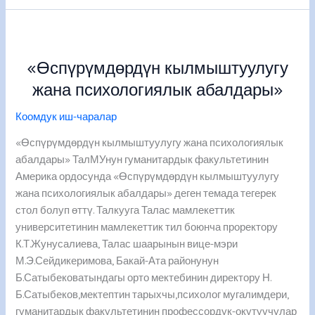
«Өспүрүмдөрдүн
кылмыштуулугу
«Өспүрүмдөрдүн кылмыштуулугу
жана
психологиялык
жана психологиялык абалдары»
абалдары»
Коомдук иш-чаралар
«Өспүрүмдөрдүн кылмыштуулугу жана психологиялык
абалдары» ТалМУнун гуманитардык факультетинин
Америка ордосунда «Өспүрүмдөрдүн кылмыштуулугу
жана психологиялык абалдары» деген темада тегерек
стол болуп өттү. Талкууга Талас мамлекеттик
университетинин мамлекеттик тил боюнча проректору
К.Т.Жунусалиева, Талас шаарынын вице-мэри
М.Э.Сейдикеримова, Бакай-Ата районунун
Б.Сатыбековатындагы орто мектебинин директору Н.
Б.Сатыбеков,мектептин тарыхчы,психолог мугалимдери,
гуманитардык факультетинин профессордук-окутуучулар