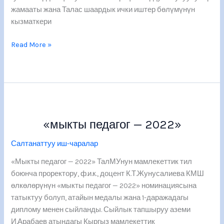
жамааты жана Талас шаардык ички иштер бөлүмүнүн
кызматкери
Read More »
«мыкты
педагог
«мыкты педагог — 2022»
—
2022»
Салтанаттуу иш-чаралар
«Мыкты педагог — 2022» ТалМУнун мамлекеттик тил
боюнча проректору, ф.и.к., доцент К.Т.Жунусалиева КМШ
өлкөлөрүнүн «мыкты педагог — 2022» номинациясына
татыктуу болуп, атайын медалы жана 1-даражадагы
диплому менен сыйланды. Сыйлык тапшыруу аземи
И.Арабаев атындагы Кыргыз мамлекеттик