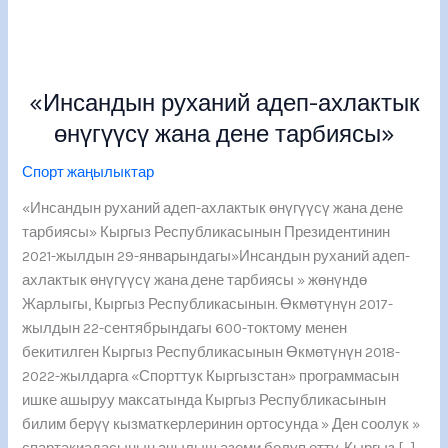
«Инсандын
руханий
«Инсандын руханий адеп-ахлактык
адеп-
ахлактык
өнүгүүсү жана дене тарбиясы»
өнүгүүсү
Спорт жаңылыктар
жана
дене
«Инсандын руханий адеп-ахлактык өнүгүүсү жана дене
тарбиясы»
тарбиясы» Кыргыз Республикасынын Президентинин
2021-жылдын 29-январындагы»Инсандын руханий адеп-
ахлактык өнүгүүсү жана дене тарбиясы » жөнүндө
Жарлыгы, Кыргыз Республикасынын. Өкмөтүнүн 2017-
жылдын 22-сентябрындагы 600-токтому менен
бекитилген Кыргыз Республикасынын Өкмөтүнүн 2018-
2022-жылдарга «Спорттук Кыргызстан» программасын
ишке ашыруу максатында Кыргыз Республикасынын
билим берүү кызматкерлеринин ортосунда » Ден соолук »