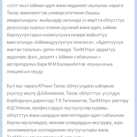
«2017-жыл Ыйман адеп жана маданият жылына» карата
Талас мамлекеттик университетинин башкы
имаратындагы жыйындар залында 31-мартта облусттук
деңгээлде кыргыз элинин руханий жана адеп, ыйман
баалуулуктарын коомчулукка кеңири жайылтуу
максатында «Ыймандуулуктун генезиси», «Адептүүлүк
жактан тазалык» деген темада ТалМУнун ардактуу
ардагери, ф.и.к., доцент » Ыйман сабагынын »
авторлорунун бири М.М.Калманбетов өзүнүн ачык
лекциясын окуду.
Бул иш-чарага КРнын Талас облусундагы ыйгарым
укуктуу өкүлү Д.А.Кенекеев, Талас облусттук усулдук
борборунун директору Т.К.Тилекматов, ТалМУнун ректору
А.Ш.Упенов, профессордук-окутуучулар курамы,
облусттук жана шаардык мектептерден адеп сабагынан
берген мугалимдер, мекеме-уюмдардын өкүлдөрү, агро-
экономикалык колледжинин окутуучулары жана