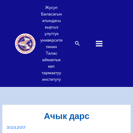
Skip
Жусуп
to
Баласагын
content
атындагы
кыргыз
улуттук
университе
Search
тинин
Талас
аймактык
көп
тармактуу
институту
Ачык дарс
31.03.2017