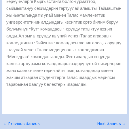
көрүүчүлөргө Кыргызстанга болгон урматтоо,
сыймыктануу сезимдерин тартуулай алышты. Таймаштын
жыйынтыгында 118 упай менен Талас мамлекеттик
университетинин алдындагы кесиптик орто билим берүү
бөлүмүнүн “Кут” командасы 1-орунду татыктуу жеңип
алды. Ал эми 2-орунду 112 упай менен Талас агрардык
колледжинин “Бийиктик” командасы женип алса, 3-орунду
103 упай менен Талас медициналык колледжинин
“Минздрав” командасы алды. Фестивалдын соңунда
калыстар курамы командаларга өздөрүнүн ой-пикирлерин
жана каалоо-тилектерин айтышып, командалар менен
жакшы аткарган студенттерге Талас шаардык мэриясы
тарабынан баалуу белектер ыйгарылды.
←
Previous Запись
Next Запись
→