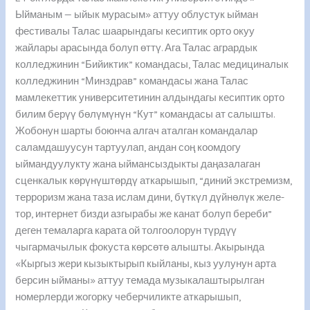
Ыйманым — ыйык мурасым» аттуу облустук ыйман
фестивалы Талас шаарындагы кесиптик орто окуу
жайлары арасында болуп өттү. Ага Талас агрардык
колледжинин “Бийиктик” командасы, Талас медициналык
колледжинин “Минздрав” командасы жана Талас
мамлекеттик университетинин алдындагы кесиптик орто
билим берүү бөлүмүнүн “Кут” командасы ат салышты.
Жобонун шарты боюнча алгач аталган командалар
саламдашуусун тартуулап, андан соң коомдогу
ыймандуулукту жана ыймансыздыкты даңазалаган
сценкалык көрүнүштөрдү аткарышып, “диний экстремизм,
терроризм жана таза ислам дини, бүткүл дүйнөлүк желе-
тор, интернет бизди азгырабы же канат болуп береби”
деген темаларга карата ой толгоолорун түрдүү
чыгармачылык фокуста көрсөтө алышты. Акырында
«Кыргыз жери кызыктырып кыйланы, кыз уулунун арта
берсин ыйманы» аттуу темада музыкалаштырылган
номерлерди жогорку чеберчиликте аткарышып,