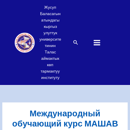
Skip
Жусуп
to
Баласагын
content
атындагы
кыргыз
улуттук
университе
Search
тинин
Талас
аймактык
көп
тармактуу
институту
Международный
обучающий курс МАШАВ