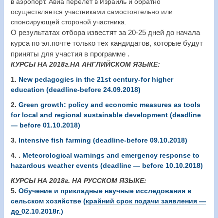
в аэропорт. Авиа перелет в Израиль и обратно
осуществляется участниками самостоятельно или
спонсирующей стороной участника.
О результатах отбора известят за 20-25 дней до начала
курса по эл.почте только тех кандидатов, которые будут
приняты для участия в программе .
КУРСЫ НА 2018г.НА АНГЛИЙСКОМ ЯЗЫКЕ
:
1.
New pedagogies in the 21st century-for higher
education (deadline-before 24.09.2018)
2.
Green growth: policy and economic measures as tools
for local and regional sustainable development (deadline
— before 01.10.2018)
3.
Intensive fish farming (deadline-before 09.10.2018)
4. .
Meteorological warnings and emergency response to
hazardous weather events (deadline — before 10.10.2018)
КУРСЫ НА 2018г. НА РУССКОМ ЯЗЫКЕ:
5.
Обучение и прикладные научные исследования в
сельском хозяйстве (
крайний срок подачи заявления —
до
02.10.2018г.)