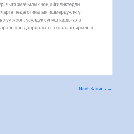
мүр, чыгармачылык чоң ийгиликтерди
уларга педагогикалык ишмердүүлүгү
алуу жооп, усулдук сунуштарды ала
 тарабынан даярдалып сахналаштырылып ,
Next Запись
→