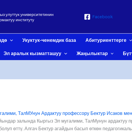
ыз улуттук университетинин
Facebook
рмактуу институту
ндө
Укуктук-ченемдик база
Абитуриенттерге
Эл аралык кызматташуу
Жаңылыктар
Бүт
галими, ТалМУнун Ардактуу профессору Бектур Исаков ме
ндар залында Кыргыз Эл мугалими, ТалМунун ардактуу пр
олуп өттү. Алгач Бектур агайдын басып өткөн педагогикал