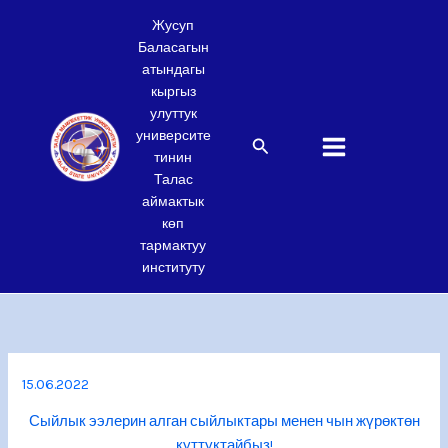
Skip
Жусуп
to
Баласагын
content
атындагы
кыргыз
улуттук
университе
Search
тинин
Талас
аймактык
көп
тармактуу
институту
15.06.2022
Сыйлык ээлерин алган сыйлыктары менен чын жүрөктөн
куттуктайбыз!