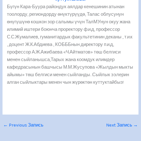
Бүгүн Кара-Буура райондук аялдар кенешинин атынан
тоолорду, региондорду өнүктүрүүдө, Талас облусунун
өнүгүшүнө кошкон зор салымы үчүн ТалМУнун окуу жана
илимий иштери боюнча проректору ф.и.д, профессор
С.С.Жумалиев, гуманитардык факультетинин деканы , т.и.к
, доцент Ж.К.Абдиева , КОБББнын директору п.и.д,
профессор А.Ж.Ажибаева «Ч.Айтматов» төш белгиси
менен сыйланышса,Тарых жана коомдук илимдер
кафедрасынын башчысы М.М.Жусупова «Жылдын мыкты
айымы» төш белгиси менен сыйланды. .Сыйлык ээлерин
алган сыйлыктары менен чын жүрөктөн куттуктайбыз!
←
Previous Запись
Next Запись
→