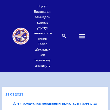
Skip
Жусуп
to
Баласагын
content
атындагы
кыргыз
улуттук
университе
Search
тинин
Талас
аймактык
көп
тармактуу
институту
28.03.2023
Электрондук коммерциянын ыкмалары үйрөтүлдү