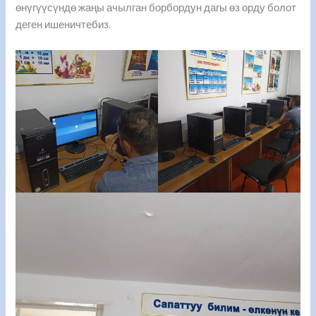
өнүгүүсүндө жаңы ачылган борбордун дагы өз орду болот
деген ишеничтебиз.