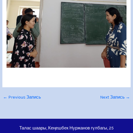
←
Previous Запись
Next Запись
→
Талас шаары, Кеңешбек Нуржанов гүлбагы, 25