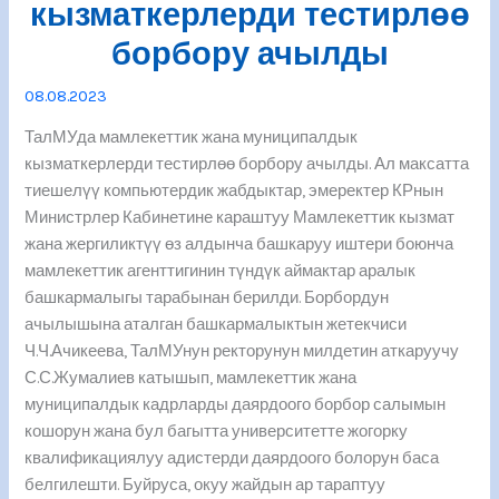
кызматкерлерди тестирлөө
борбору ачылды
08.08.2023
ТалМУда мамлекеттик жана муниципалдык
кызматкерлерди тестирлөө борбору ачылды. Ал максатта
тиешелүү компьютердик жабдыктар, эмеректер КРнын
Министрлер Кабинетине караштуу Мамлекеттик кызмат
жана жергиликтүү өз алдынча башкаруу иштери боюнча
мамлекеттик агенттигинин түндүк аймактар аралык
башкармалыгы тарабынан берилди. Борбордун
ачылышына аталган башкармалыктын жетекчиси
Ч.Ч.Ачикеева, ТалМУнун ректорунун милдетин аткаруучу
С.С.Жумалиев катышып, мамлекеттик жана
муниципалдык кадрларды даярдоого борбор салымын
кошорун жана бул багытта университетте жогорку
квалификациялуу адистерди даярдоого болорун баса
белгилешти. Буйруса, окуу жайдын ар тараптуу