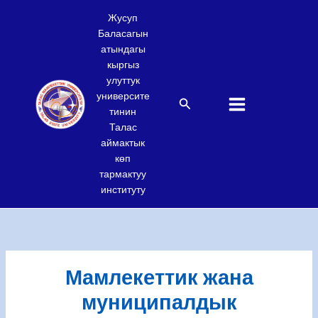
Skip
Жусуп
to
Баласагын
content
атындагы
кыргыз
улуттук
университе
Search
тинин
Талас
аймактык
көп
тармактуу
институту
Мамлекеттик жана
муниципалдык