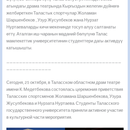
атындагы драма театрында Кыргыздын желегин дүйнөгө
желбиреткен Таластык спортчулар Жоламан
Шаршенбеков , Узур Жусупбеков жана Нурзат
Нуртаеваларды кичи мекенинде тосуп алуу салтанаты
өттү. Аталган иш-чаранын маданий бөлүгүнө Талас
мамлекеттик университетинин студенттери дагы активдүү
катышышты.
____________________________________
______________
Сегодня, 25 октября, в Таласском областном драм театре
имени К. Медетбекова состоялась церемония приветствия
Таласских спортсменов Жоламана Шаршенбекова, Узура
Жусупбекова и Нурзата Нуртаева. Студенты Таласского
государственного университета приняли активное участие
в культурной части мероприятия.