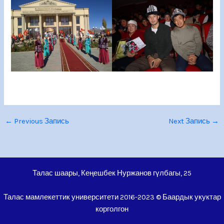
←
Previous Запись
Next Запись
→
Талас шаары, Кеңешбек Нуржанов гүлбагы, 25
Талас мамлекеттик университети 2016-2023 © Баардык укуктар
корголгон