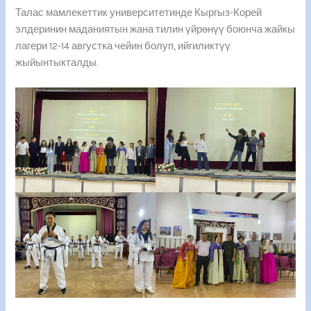
Талас мамлекеттик университетинде Кыргыз-Корей
элдеринин маданиятын жана тилин үйрөнүү боюнча жайкы
лагери 12-14 августка чейин болуп, ийгиликтүү
жыйынтыкталды.