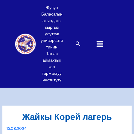
Skip
Жусуп
to
Баласагын
content
атындагы
кыргыз
улуттук
университе
Search
тинин
Талас
аймактык
көп
тармактуу
институту
Жайкы Корей лагерь
15.08.2024