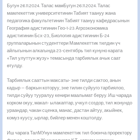
Бугун 26.11.2024. Талас мамБугун 26.11.2024. Талас
мамлекеттик университетинин Табият таануу жана
педагогика факультетинин Табият таануу кафедрасынын
География адистигинин Гео-1-23
Агроэкономика
адистигинин Бсх-23, Биология адистигинин Б-24
группаларынын студенттери Мамлекеттик тилдин үч
айлыгынын алкагында 23-сентябрь тил кунуно карата
«Тил улуттун жузу» темасында тарбиялык ачык саат
өтулду.
Тарбиялык сааттын максаты- эне тилди сактоо, анын
кадыр — баркын которуу, эне тилин суйууго тарбиялоо,
тилди суйуу тууралуу кенири маалымат беруу. Иш чарада
корком окуу, макал- ылакаптар, учкул создор, тил жонундо
ураандар, чакан сценка, манас, дастан айтуу, акыйнек,
комуз куусу, ырлар, бийлер менен коштолду.
Иш чарага ТалМУнун мамлекеттик тил боюнча проректору