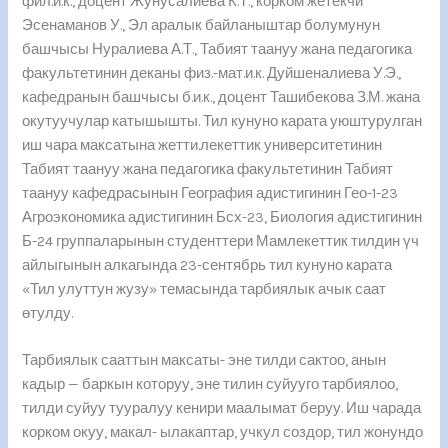
фил.и.к., доцент Жунусалиева К.Т., корком жетекчи
Эсенаманов У., Эл аралык байланыштар болумунун
башчысы Нуралиева А.Т., Табият таануу жана педагогика
факультетинин деканы физ.-мат.и.к. Дуйшеналиева У.Э.,
кафедранын башчысы б.и.к., доцент Ташибекова З.М. жана
окутуучулар катышышты. Тил кунуно карата уюштурулган
иш чара максатына жетти.лекеттик университетинин
Табият таануу жана педагогика факультетинин Табият
таануу кафедрасынын География адистигинин Гео-1-23
Агроэкономика адистигинин Бсх-23, Биология адистигинин
Б-24 группаларынын студенттери Мамлекеттик тилдин үч
айлыгынын алкагында 23-сентябрь тил кунуно карата
«Тил улуттун жузу» темасында тарбиялык ачык саат
өтулду.
Тарбиялык сааттын максаты- эне тилди сактоо, анын
кадыр — баркын которуу, эне тилин суйууго тарбиялоо,
тилди суйуу тууралуу кенири маалымат беруу. Иш чарада
корком окуу, макал- ылакаптар, учкул создор, тил жонундо