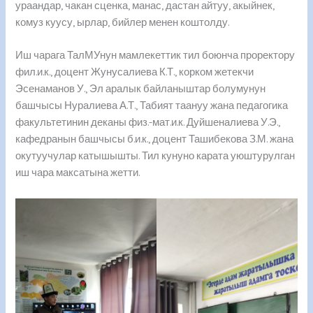
ураандар, чакан сценка, манас, дастан айтуу, акыйнек,
комуз куусу, ырлар, бийлер менен коштолду.
Иш чарага ТалМУнун мамлекеттик тил боюнча проректору
фил.и.к., доцент Жунусалиева К.Т., корком жетекчи
Эсенаманов У., Эл аралык байланыштар болумунун
башчысы Нуралиева А.Т., Табият таануу жана педагогика
факультетинин деканы физ.-мат.и.к. Дуйшеналиева У.Э.,
кафедранын башчысы б.и.к., доцент Ташибекова З.М. жана
окутуучулар катышышты. Тил кунуно карата уюштурулган
иш чара максатына жетти.