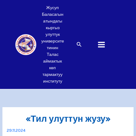
Skip
Жусуп
to
Баласагын
content
атындагы
кыргыз
улуттук
университе
Search
тинин
Талас
аймактык
көп
тармактуу
институту
«Тил улуттун жузу»
29.11.2024