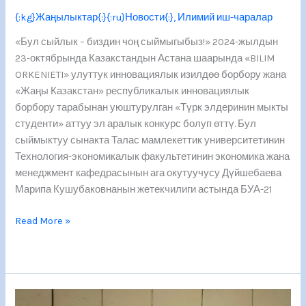
{:kg}Жаңылыктар{:}{:ru}Новости{:}
,
Илимий иш-чаралар
«Бул сыйлык – биздин чоң сыймыгыбыз!» 2024-жылдын
23-октябрында Казакстандын Астана шаарында «BILIM
ORKENIETI» улуттук инновациялык изилдөө борбору жана
«Жаңы Казакстан» республикалык инновациялык
борбору тарабынан уюштурулган «Түрк элдеринин мыкты
студенти» аттуу эл аралык конкурс болуп өттү. Бул
сыймыктуу сынакта Талас мамлекеттик университетинин
Технология-экономикалык факультетинин экономика жана
менеджмент кафедрасынын ага окутуучусу Дүйшебаева
Марипа Кушубаковнанын жетекчилиги астында БУА-21
Read More »
СТУДЕНТТЕР