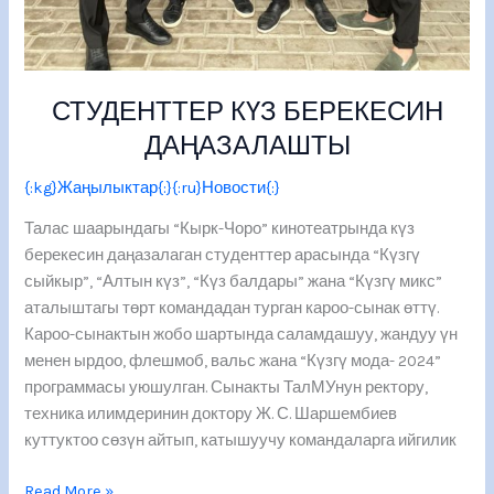
СТУДЕНТТЕР КҮЗ БЕРЕКЕСИН
ДАҢАЗАЛАШТЫ
{:kg}Жаңылыктар{:}{:ru}Новости{:}
Талас шаарындагы “Кырк-Чоро” кинотеатрында күз
берекесин даңазалаган студенттер арасында “Күзгү
сыйкыр”, “Алтын күз”, “Күз балдары” жана “Күзгү микс”
аталыштагы төрт командадан турган кароо-сынак өттү.
Кароо-сынактын жобо шартында саламдашуу, жандуу үн
менен ырдоо, флешмоб, вальс жана “Күзгү мода- 2024”
программасы уюшулган. Сынакты ТалМУнун ректору,
техника илимдеринин доктору Ж. С. Шаршембиев
куттуктоо сөзүн айтып, катышуучу командаларга ийгилик
Read More »