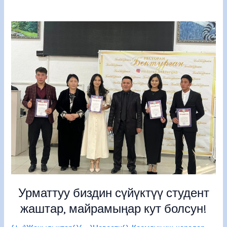
Урматтуу
биздин
сүйүктүү
студент
жаштар,
майрамыңар
кут
болсун!
Урматтуу биздин сүйүктүү студент
жаштар, майрамыңар кут болсун!