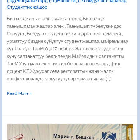
{:kg}Жаңылыктар{:}{:ru}Новости{:}
,
Коомдук иш-чаралар
,
Студенттик жашоо
Бир кезде алыс- алыс жактан элек, Бир кезде
таанышпаган жаштар элек , Таанышып түбөлүккө дос
болууга , Болду го студенттик күндөр себеп -демекчи ,
урматтуу биздин сүйүктүү студент жаштар, майрамыңар
кут болсун! ТалМУда 17-ноябрь Эл аралык студенттер
күнү салтанаттуу белгиленди. Майрамдык салтанатты
ТалМУнун мамлекеттик тил боюнча проректору, ф.и.к,
доцент К.Т.Жунусалиева ректораттын жана жалпы
профессионалдык-окутуучулар жамаатынын […]
Read More »
Кыргыз
Республикасынын