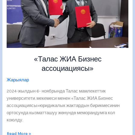
«Талас ЖИА Бизнес
ассоциациясы»
Жарыялар
2024-жылдын 6- ноябрында Талас мамлекеттик
университети. мекемеси менен «Талас ЖИА Бизнес
ассоциациясы»юридикалык жактардын бирикмесинин
ортосунда кызматташуу жөнүндө меморандумга кол
коюлду.
Read More »