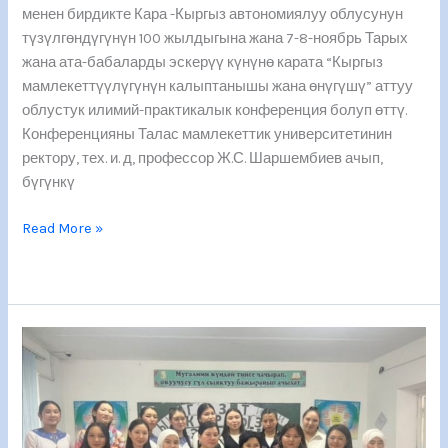
менен бирдикте Кара -Кыргыз автономиялуу облусунун
түзүлгөндүгүнүн 100 жылдыгына жана 7-8-ноябрь Тарых
жана ата-бабаларды эскерүү күнүнө карата “Кыргыз
мамлекеттүүлүгүнүн калыптанышы жана өнүгүшү” аттуу
облустук илимий-практикалык конференция болуп өттү.
Конференцияны Талас мамлекеттик университетинин
ректору, тех. и. д, профессор Ж.С. Шаршембиев ачып,
бүгүнкү
Read More »
«Кыргыз
тили
—
кыргыз
элинин