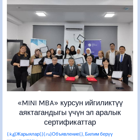
MBA»
курсун
ийгиликтүү
аяктагандыгы
үчүн
эл
аралык
сертификаттар
«MINI MBA» курсун ийгиликтүү
аяктагандыгы үчүн эл аралык
сертификаттар
{:kg}Жарыялар{:}{:ru}Объявление{:}
,
Билим берүү