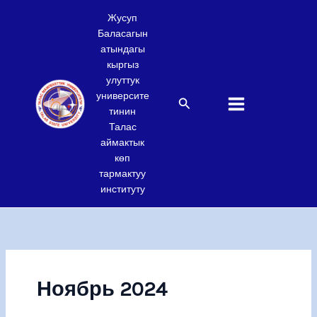
Skip
Жусуп
to
Баласагын
content
атындагы
кыргыз
улуттук
университе
Search
тинин
Талас
аймактык
көп
тармактуу
институту
Ноябрь 2024