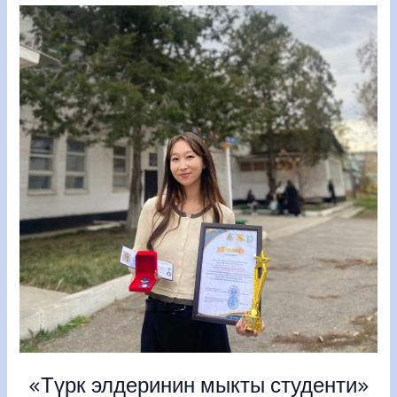
«Түрк
элдеринин
мыкты
студенти»
«Түрк элдеринин мыкты студенти»