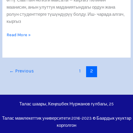
өттү. Сааттын негизги максаты — кыргыз тилинин
маанисин, анын улуттук маданиятындагы ордун жана
ролун студенттерге түшүндүрүү болду. Иш- чарада алгач,
кыргыз
Read More »
←
Previous
1
2
Талас шаары, Кеңешбек Нуржанов гүлбагы, 25
Талас мамлекеттик университети 2016-2023 © Баардык укуктар
корголгон