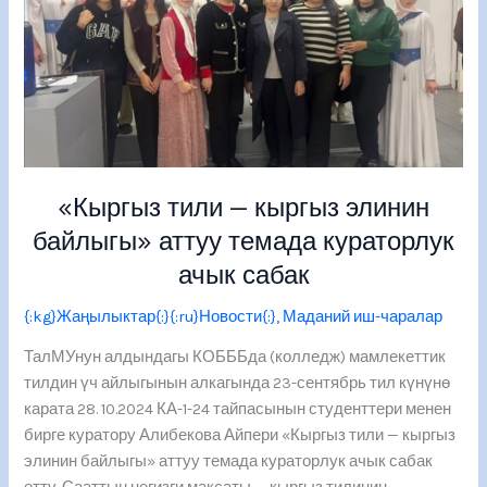
байлыгы»
аттуу
темада
кураторлук
ачык
сабак
«Кыргыз тили — кыргыз элинин
байлыгы» аттуу темада кураторлук
ачык сабак
{:kg}Жаңылыктар{:}{:ru}Новости{:}
,
Маданий иш-чаралар
ТалМУнун алдындагы КОБББда (колледж) мамлекеттик
тилдин үч айлыгынын алкагында 23-сентябрь тил күнүнө
карата 28. 10.2024 КА-1-24 тайпасынын студенттери менен
бирге куратору Алибекова Айпери «Кыргыз тили — кыргыз
элинин байлыгы» аттуу темада кураторлук ачык сабак