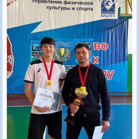
“Алтын
күз”
турнири