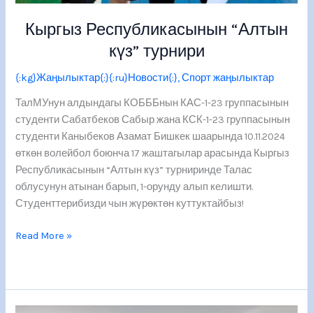
Кыргыз Республикасынын “Алтын
күз” турнири
{:kg}Жаңылыктар{:}{:ru}Новости{:}
,
Спорт жаңылыктар
ТалМУнун алдындагы КОБББнын КАС-1-23 группасынын
студенти Сабатбеков Сабыр жана КСК-1-23 группасынын
студенти Каныбеков Азамат Бишкек шаарында 10.11.2024
өткөн волейбол боюнча 17 жаштагылар арасында Кыргыз
Республикасынын “Алтын күз” турниринде Талас
облусунун атынан барып, 1-орунду алып келишти.
Студенттерибизди чын жүрөктөн куттуктайбыз!
Read More »
«MINI