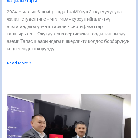
жаңылыктары
2024-жылдын 6-ноябрында ТалМУнун 3 окутуучусуна
жана 11 студентине «MINI MBA» курсун ийгиликтүү
аяктагандыгы үчүн эл аралык сертификаттар
тапшырылды. Окутуу жана сертификаттарды тапшыруу
аземи Талас шаарындагы ишкерликти колдоо борборунун
кеңсесинде өткөрүлдү.
Read More »
«Талас
ЖИА
Бизнес
ассоциациясы»