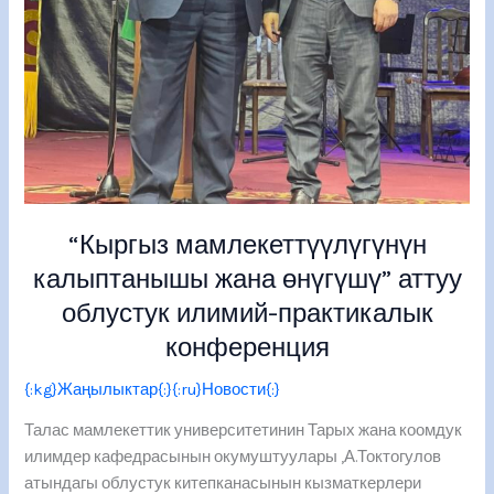
“Кыргыз мамлекеттүүлүгүнүн
калыптанышы жана өнүгүшү” аттуу
облустук илимий-практикалык
конференция
{:kg}Жаңылыктар{:}{:ru}Новости{:}
Талас мамлекеттик университетинин Тарых жана коомдук
илимдер кафедрасынын окумуштуулары ,А.Токтогулов
атындагы облустук китепканасынын кызматкерлери