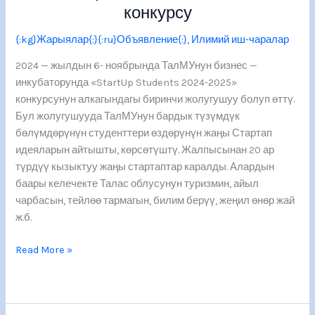
конкурсу
{:kg}Жарыялар{:}{:ru}Объявление{:}
,
Илимий иш-чаралар
2024 — жылдын 6- ноябрында ТалМУнун бизнес —
инкубаторунда «StartUp Students 2024-2025»
конкурсунун алкагындагы биринчи жолугушуу болуп өттү.
Бул жолугушууда ТалМУнун бардык түзүмдүк
бөлүмдөрүнүн студенттери өздөрүнүн жаңы Стартап
идеяларын айтышты, көрсөтүштү. Жалпысынан 20 ар
түрдүү кызыктуу жаңы стартаптар каралды. Алардын
баары келечекте Талас облусунун туризмин, айыл
чарбасын, тейлөө тармагын, билим берүү, жеңил өнөр жай
ж.б.
Read More »