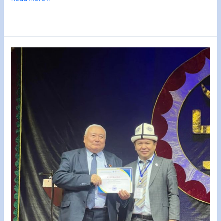
“Кыргыз
мамлекеттүүлүгүнүн
калыптанышы
жана
өнүгүшү”
аттуу
облустук
илимий-
практикалык
конференция