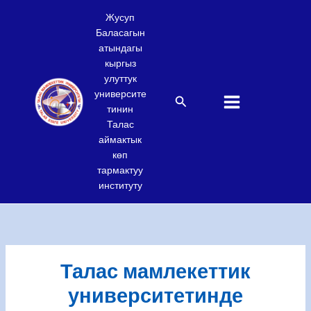
Skip
Жусуп
to
Баласагын
content
атындагы
кыргыз
улуттук
университе
Search
тинин
Талас
аймактык
көп
тармактуу
институту
Талас мамлекеттик
университетинде