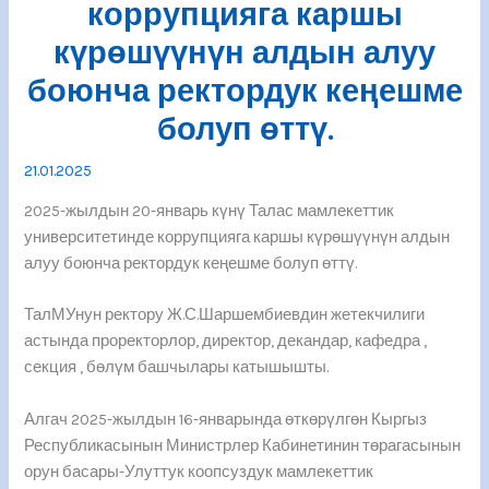
коррупцияга каршы
күрөшүүнүн алдын алуу
боюнча ректордук кеңешме
болуп өттү.
21.01.2025
2025-жылдын 20-январь күнү Талас мамлекеттик
университетинде коррупцияга каршы күрөшүүнүн алдын
алуу боюнча ректордук кеңешме болуп өттү.
ТалМУнун ректору Ж.С.Шаршембиевдин жетекчилиги
астында проректорлор, директор, декандар, кафедра ,
секция , бөлүм башчылары катышышты.
Алгач 2025-жылдын 16-январында өткөрүлгөн Кыргыз
Республикасынын Министрлер Кабинетинин төрагасынын
орун басары-Улуттук коопсуздук мамлекеттик