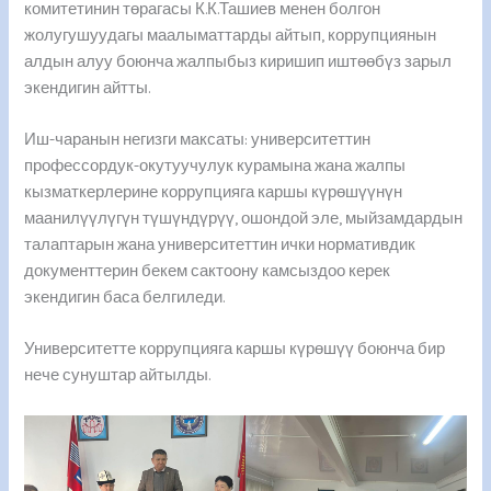
комитетинин төрагасы К.К.Ташиев менен болгон
жолугушуудагы
маалыматтарды айтып, коррупциянын
алдын алуу боюнча жалпыбыз киришип иштөөбүз зарыл
экендигин айтты.
Иш-чаранын негизги максаты: университеттин
профессордук-окутуучулук курамына жана жалпы
кызматкерлерине коррупцияга каршы күрөшүүнүн
маанилүүлүгүн түшүндүрүү, ошондой эле, мыйзамдардын
талаптарын жана университеттин ички нормативдик
документтерин бекем сактоону камсыздоо керек
экендигин баса белгиледи.
Университетте коррупцияга каршы күрөшүү боюнча бир
нече сунуштар айтылды.