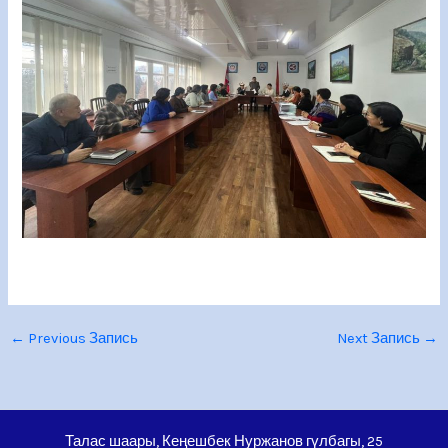
←
Previous Запись
Next Запись
→
Талас шаары, Кеңешбек Нуржанов гүлбагы, 25