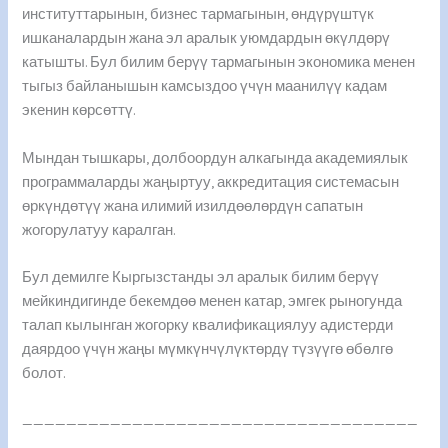
институттарынын, бизнес тармагынын, өндүрүштүк
ишканалардын жана эл аралык уюмдардын өкүлдөрү
катышты. Бул билим берүү тармагынын экономика менен
тыгыз байланышын камсыздоо үчүн маанилүү кадам
экенин көрсөттү.
Мындан тышкары, долбоордун алкагында академиялык
программаларды жаңыртуу, аккредитация системасын
өркүндөтүү жана илимий изилдөөлөрдүн сапатын
жогорулатуу каралган.
Бул демилге Кыргызстанды эл аралык билим берүү
мейкиндигинде бекемдөө менен катар, эмгек рыногунда
талап кылынган жогорку квалификациялуу адистерди
даярдоо үчүн жаңы мүмкүнчүлүктөрдү түзүүгө өбөлгө
болот.
____________________________________
__