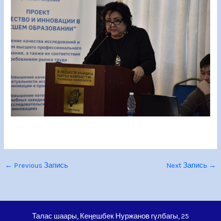
←
Previous Запись
Next Запись
→
Талас шаары, Кеңешбек Нуржанов гүлбагы, 25