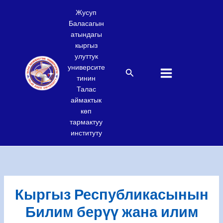
Skip
Жусуп
to
Баласагын
content
атындагы
кыргыз
улуттук
университе
Search
тинин
Талас
аймактык
көп
тармактуу
институту
Кыргыз Республикасынын
Билим берүү жана илим