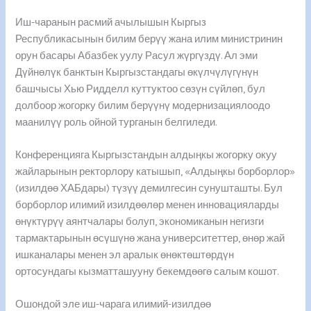
Иш-чаранын расмий ачылышын Кыргыз
Республикасынын билим берүү жана илим министринин
орун басары Абазбек уулу Расул жүргүздү. Ал эми
Дүйнөлүк банктын Кыргызстандагы өкүлчүлүгүнүн
башчысы Хью Ридделл куттуктоо сөзүн сүйлөп, бул
долбоор жогорку билим берүүнү модернизациялоодо
маанилүү роль ойной турганын белгиледи.
Конференцияга Кыргызстандын алдыңкы жогорку окуу
жайларынын ректорлору катышып, «Алдыңкы борборлор»
(изилдөө ХАБдары) түзүү демилгесин сунушташты. Бул
борборлор илимий изилдөөлөр менен инновацияларды
өнүктүрүү аянтчалары болуп, экономиканын негизги
тармактарынын өсүшүнө жана университеттер, өнөр жай
ишканалары менен эл аралык өнөктөштөрдүн
ортосундагы кызматташууну бекемдөөгө салым кошот.
Ошондой эле иш-чарага илимий-изилдөө