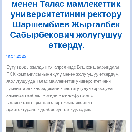
менен Талас мамлекеттик
университетинин ректору
Шаршембиев Жыргалбек
Сабырбекович жолугушуу
өткөрдү.
19.04.2025
Бүгүн 2025-жылдын 19- апрелинде Бишкек шаарындагы
ПСК компаниясынын өкүлү менен жолугушуу өткөрдүм.
Жолугушууда Талас мамлекеттик университетинин
Гуманитардык-юридикалык институтунун короосуна
заманбап жабык түрүндөгү мини-футболго
ылайыкташтырылган спорт комплексинин
архитектуралык долбоорун талкууладык.