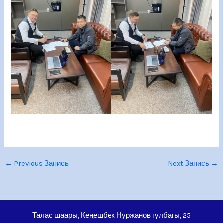
←
Previous Запись
Next Запись
→
Талас шаары, Кеңешбек Нуржанов гүлбагы, 25