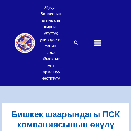
Skip
Жусуп
to
Баласагын
content
атындагы
кыргыз
улуттук
университе
Search
тинин
Талас
аймактык
көп
тармактуу
институту
Бишкек шаарындагы ПСК
компаниясынын өкүлү