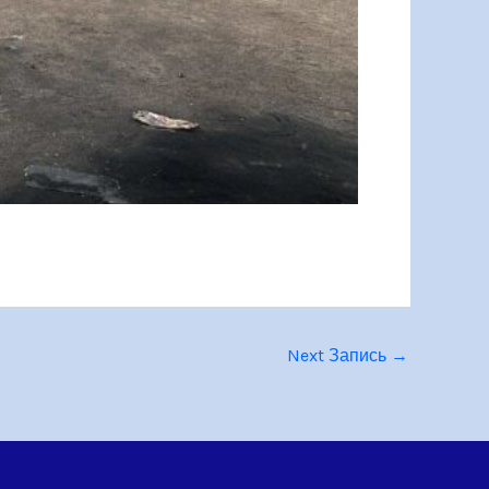
Next Запись
→