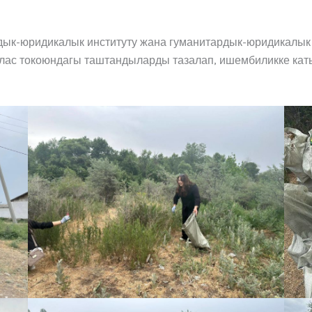
дык-юридикалык институту жана гуманитардык-юридикалык 
лас токоюндагы таштандыларды тазалап, ишембиликке кат