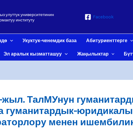
ыз улуттук университетинин
Facebook
рмактуу институту
mostbet
mostbe
ндө
Укуктук-ченемдик база
Абитуриенттерге
Эл аралык кызматташуу
Жаңылыктар
Бүт
5-жыл. ТалМУнун гуманита
на гуманитардык-юридикалы
ураторлору менен ишембили