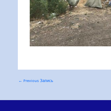
←
Previous Запись