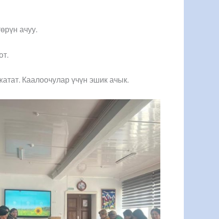
өрүн ачуу.
от.
атат. Каалоочулар үчүн эшик ачык.