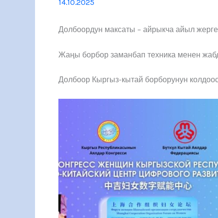
14.10.2025
Долбоордун максаты – айрыкча айыл жерге
Жаңы борбор заманбап техника менен жабды
Долбоор Кыргыз-кытай борборунун колдоосу