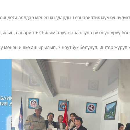
синдеги аялдар менен кыздардын санариптик мүмкүнчүлүкт
лып, санариптик билим алуу жана өзүн-өзү өнүктүрүү бол
 менен ишке ашырылып, 7 ноутбук бөлүнүп, иштер жүрүп ж