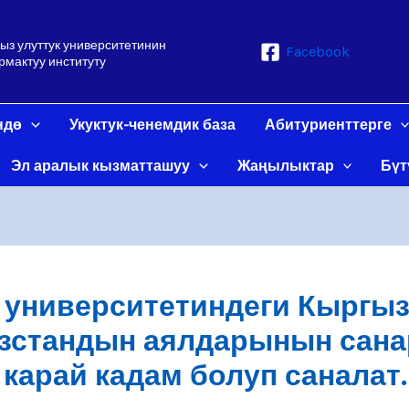
ыз улуттук университетинин
Facebook
рмактуу институту
mostbet
mostbet
ндө
Укуктук-ченемдик база
Абитуриенттерге
Эл аралык кызматташуу
Жаңылыктар
Бүт
 университетиндеги Кыргы
стандын аялдарынын санар
карай кадам болуп саналат.