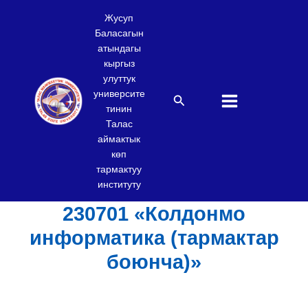
Skip
Жусуп
to
Баласагын
content
атындагы
кыргыз
улуттук
университе
Search
тинин
Талас
аймактык
көп
тармактуу
институту
230701 «Колдонмо
информатика (тармактар
боюнча)»