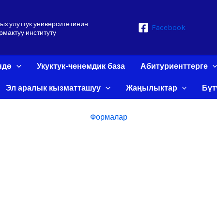
ыз улуттук университетинин
Facebook
рмактуу институту
ндө
Укуктук-ченемдик база
Абитуриенттерге
Эл аралык кызматташуу
Жаңылыктар
Бүт
Формалар