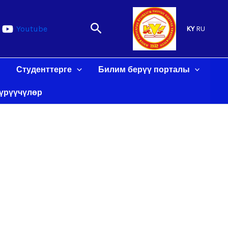
Search
Youtube
KY
RU
mostbet
mostbet az
mostbet
mostbet az
mostbet
mostbet
mo
Студенттерге
Билим берүү порталы
үрүүчүлөр