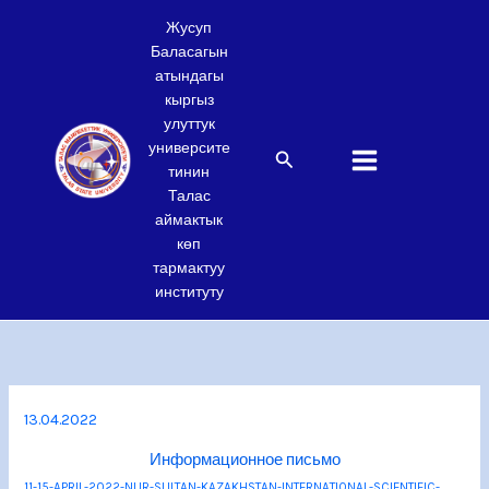
Skip
Жусуп
to
Баласагын
content
атындагы
кыргыз
улуттук
университе
Search
тинин
Талас
аймактык
көп
тармактуу
институту
13.04.2022
Информационное письмо
11-15-APRIL-2022-NUR-SULTAN-KAZAKHSTAN-INTERNATIONAL-SCIENTIFIC-