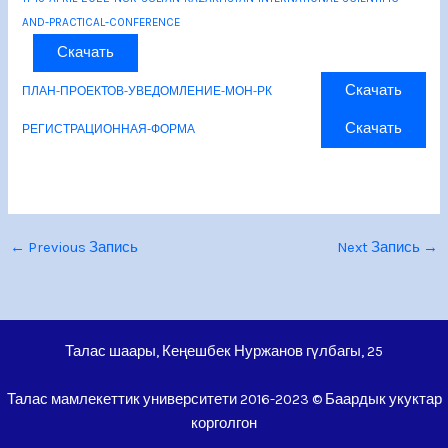
AND-PRACTICAL-CONFERENCE
Скачать
Скачать
ПЛАН-ПРОЕКТОВ-УВЕДОМЛЕНИЕ-МОН-РК
Скачать
РЕГИСТРАЦИОННАЯ-ФОРМА
←
Previous Запись
Next Запись
→
Талас шаары, Кеңешбек Нуржанов гүлбагы, 25
Талас мамлекеттик университети 2016-2023 © Баардык укуктар
корголгон