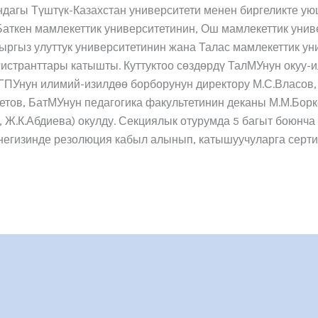
ндагы Түштүк-Казахстан университети менен биргеликте у
Баткен мамлекеттик университетинин, Ош мамлекеттик уни
ыргыз улуттук университетинин жана Талас мамлекеттик у
гистранттары катышты. Куттуктоо сөздөрдү ТалМУнун окуу
ПУнун илимий-изилдөө борборунун директору М.С.Власов,
етов, БатМУнун педагогика факультетинин деканы М.М.Бор
 Ж.К.Абдиева) окулду. Секциялык отурумда 5 багыт боюнча
егизинде резолюция кабыл алынып, катышуучуларга серт