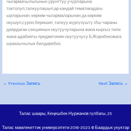
чыгармачылыгынын урунттуу учурларына
токтолуп,талкуулашып,ар кандай тематикадагы
ырларынан, көркөм чыгармаларынан да көркөм
окушуп,суроо беришип, талкуу жүргүзүштү. Иш-чараны
даярдаган секциянын окутуучуларына жана кыргыз тили
жана адабияты предметинин окутуучусу Б.Жоробековага
ыраазычылык билдиребиз.
←
Previous Запись
Next Запись
→
Талас шаары, Кеңешбек Нуржанов гүлбагы, 25
Талас мамлекеттик университети 2016-2023 © Баардык укуктар