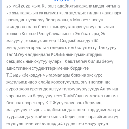
25-май 2022-жыл. Кыргыз адабиятына жана маданиятына
70 жылга жакын ак кызмат кылган,элдик тилдин жана нарк
насилдин нускалуу билерманы, » Манас» эпосун
изилдөөгө жана басып чыгарууга көрүнүктүү салымын
кошкон Кыргыз Республикасынын Эл баатыры, Эл
жазуучу , коомдук ишмер Т.Сыдыкбековдун 110
жылдыгына арналган тегерек стол болуп өттү. Талкууну
ТалМУнун алдындагы КОБББнын гуманитардык
секциясынын окутуучулары , башталгыч билим берүү
адистигинин студенттери менен бирдикте
Т.Сыдыкбековдун чыгармалары боюнча экскурс
жасалып,видео-слайд көрсөтүлүп,ошонун негизинде
суроо-жооп иретинде кызуу талкуу жүргүзүлдү.Алгач иш-
чараны ачып берүү үчүн сөз ТалМУнун мамлекеттик тил
боюнча проректору К. Т.Жунусалиевага берилип,
жазуучунун кыргыз адабиятында ээлеген орду,эмгектери
туурасында учкай кеп кылып берип, иш- чара ийгиликтүү
өтүшүнө тилегин билдирди.Студенттер жазуучунун