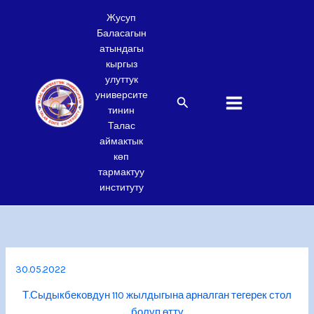
Skip
Жусуп
to
Баласагын
content
атындагы
кыргыз
улуттук
университе
Search
тинин
Талас
аймактык
көп
тармактуу
институту
30.05.2022
Т.Сыдыкбековдун 110 жылдыгына арналган тегерек стол
болуп өттү