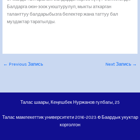
Балдарга оюн-зоок уюштурулуп, мыкты аткарган
таланттуу балдарыбызга белектер жана таттуу бал
муздактар таратылды.
←
Previous Запись
Next Запись
→
Талас шаары, Кеңешбек Нуржанов гүлбагы, 25
Талас мамлекеттик университети 2016-2023 © Баардык укуктар
корголгон