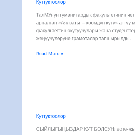
Куттуктоолор
коомдун
куту
ТалМУнун гуманитардык факультетинин чет
аттуу
арналган «Аялзаты — коомдун куту» аттуу
кечеси
факультеттин окутуучулары жана студентте
белгиленди
жеңүүчүлөрүнө грамоталар тапшырылды.
Read More »
“2016-
жылдын
Куттуктоолор
мыктысы”
СЫЙЛЫГЫҢЫЗДАР КУТ БОЛСУН! 2016-жылды