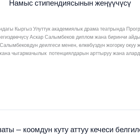
Намыс стипендиясынын жеңүүчүсү
ындагы Кыргыз Улуттук академиялык драма театрында Про
егиздөөчүсү Аскар Салымбеков диплом жана биринчи айд
Салымбековдун деилгеси менен, өлкөбүздүн жогорку окуу 
к жана чыгармачылык потенциялдарын арттыруу жана ала
аты — коомдун куту аттуу кечеси белги