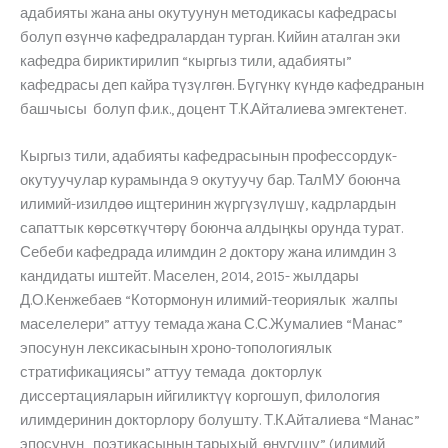
адабияты жана аны окутуунун методикасы кафедрасы
болуп өзүнчө кафедралардан турган. Кийин аталган эки
кафедра бириктирилип “кыргыз тили, адабияты”
кафедрасы деп кайра түзүлгөн. Бүгүнкү күндө кафедранын
башчысы болуп ф.и.к., доцент Т.К.Айталиева эмгектенет.
Кыргыз тили, адабияты кафедрасынын профессордук-
окутуучулар курамында 9 окутуучу бар. ТалМУ боюнча
илимий-изилдөө ищтеринин жүргүзүлүшү, кадрлардын
сапаттык көрсөткүчтөрү боюнча алдыңкы орунда турат.
Себеби кафедрада илимдин 2 доктору жана илимдин 3
кандидаты иштейт. Маселен, 2014, 2015- жылдары
Д.О.Кенжебаев “Котормонун илимий-теориялык жалпы
маселелери” аттуу темада жана С.С.Жумалиев “Манас”
эпосунун лексикасынын хроно-топологиялык
стратификациясы” аттуу темада докторлук
диссертацияларын ийгиликтүү коргошуп, филология
илимдеринин докторлору болушту. Т.К.Айталиева “Манас”
эпосунун поэтикасынын тарыхый өнүгүшү” (илимий