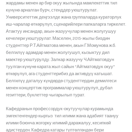
жардамы менен ар бир окуу жылында мамлекеттик тил
күнүнө арналган бурч, стенддер уюштурулат.
Университеттик деңгээлде жана группаларда кураторлук
иш-чаралар өткөрүлүп, сценарийлери папкаларга тиркелет.
Атактуу инсандар, акын-жазуучулар менен жолугушуу
кечелери уюштурулат. Маселен, 2015-жылы биздин
студенттер Р.Т.Айтматова менен, акын Г.Момунова ж.б.
белгилүү адамдар менен жолугушуп, кызыктуу дил
маектер уюштурулду. Залкар жазуучу Ч.Айтматовдун
туулган күнүнө карата жыл сайын “Айтматовдук окуу”
өткөрүлүп, ага студенттерибиз да активдүү катышат.
Белгилүү даталуу күндөрдө студенттердин демилгеси
менен концерттик программалар уюштурулуп, дубал
гезиттери, буклеттер чыгарылып турат.
Кафедранын профессордук-окутуучулар курамында
эмгектенгендер кыргыз тил илими жана адабият таануу
илими боюнча жогорку илимий даражалуу, кесипкөй
адистерден. Кафедра катары түптөлгөндөн бери