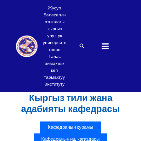
Skip
Жусуп
to
Баласагын
content
атындагы
кыргыз
улуттук
университе
Search
тинин
Талас
аймактык
көп
тармактуу
институту
Кыргыз тили жана
адабияты кафедрасы
Кафедранын курамы
Кафедранын иш кагаздары