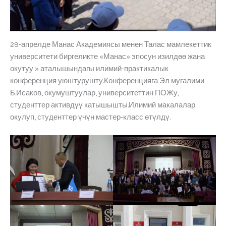
29-апрелде Манас Академиясы менен Талас мамлекеттик
университети биргеликте «Манас» эпосун изилдөө жана
окутуу » аталышындагы илимий-практикалык
конференция уюштурушту.Конференцияга Эл мугалими
Б.Исаков, окумуштуулар, университеттин ПОЖу,
студенттер активдүү катышышты.Илимий макалалар
окулуп, студенттер үчүн мастер-класс өтүлдү.