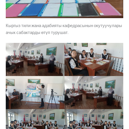
Кыргыз тили жана адабияты кафедрасынын окутуучулары
ачык сабактарды өтүп турушат.