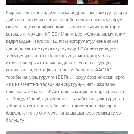
Кыргыз тили жана адабияты кафедрасынын окутуучулары
дайыма өздөрүнүн кесиптик чеберчиликтерин өнүктүрүү
максатында квалификациясы жогорулатуучу курстарга
катышып турушат. КР ББИМинин республикалык мугалим
кадрлардын квалификациясы жогорулатуу жана кайра
даярдоо институтунун окутуучусу Т.А.Асанакуновдун
«Окутуунун сапатын башкаруунун методдору жана
стратегиялары» аталышындагы 72 сааттык курсуна
катышышып, сертификаттарга ээ болушту. ААОПО
тарабынан уюштурулган ББПны жазуу боюнча семинарга,
EDNET агенттиги тарабынан окутуунун натыйжалары
боюнча семинарга Т.К.Айталиева катышып сертификатка
ээ болду. Онлайн университет тарабынан уюштурулган
«Жасалма интеллект» боюнча өткөрүлгөн семинарга
факультеттен 9 окутуучу катышышып сертификатка ээ
болушту.