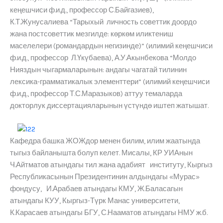
кеңешчиси ф.и.д., профессор С.Байгазиев),
К.Т.Жунусалиева “Тарыхый личность советтик доордо
жана постсоветтик мезгилде: көркөм иликтениш
маселелери (романдардын негизинде)” (илимий кеңешчиси
ф.и.д., профессор Л.Үкүбаева), А.У.Акынбекова “Молдо
Нияздын чыгармаларынын: андагы чагатай тилинин
лексика-грамматикалык элементтери” (илимий кеңешчиси
ф.и.д., профессор Т.С.Маразыков) аттуу темаларда
докторлук диссертацияларынын үстүндө иштеп жатышат.
Кафедра башка ЖОЖдор менен билим, илим жаатында
тыгыз байланышта болуп келет. Мисалы, КР УИАнын
Ч.Айтматов атындагы тил жана адабият институту, Кыргыз
Республикасынын Президентинин алдындагы «Мурас»
фондусу, И.Арабаев атындагы КМУ, Ж.Баласагын
атындагы КУУ, Кыргыз-Түрк Манас университети,
К.Карасаев атындагы БГУ, С.Нааматов атындагы НМУ ж.б.