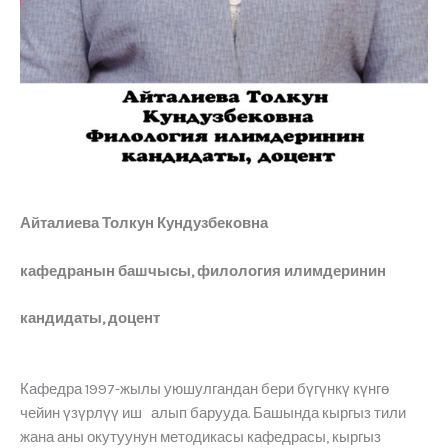
Айталиева
Т
олкун
К
ундузбековна
кафедранын башчысы,
филология илимдеринин
кандидаты, доцент
Кафедра 1997-жылы уюшулгандан бери бүгүнкү күнгө
чейин үзүрлүү иш алып барууда. Башында кыргыз тили
жана аны окутуунун методикасы кафедрасы, кыргыз