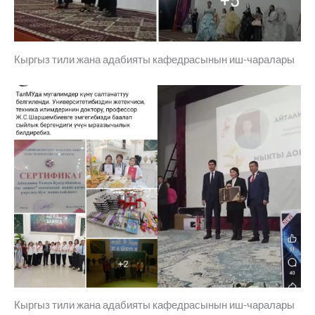
Кыргыз тили жана адабияты кафедрасынын иш-чаралары
Кыргыз тили жана адабияты кафедрасынын иш-чаралары