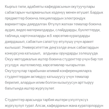
Кыргыз тили, адабияты кафедрасынын окутуучулары
сабактарын чыгармачылык изденүү менен өтүшөт. Бардык
предметтер боюнча лекциялардын электрондук
варианттары даярдалган. Өтүлүп жаткан темалар боюнча
аудио, видео материалдарды, слайддарды, буклеттерди,
таблица, карточкаларды ж.б. көрсөтмө куралдарды
даярдашып, сабактын сапаттуу өтүлүшү үчүн аракет
кылышат. Университеттик деңгээлде ачык сабактардын
конкурсуна катышып, алдыңкы орундарды ээлешүүдө.
Окуу-методикалык иштер боюнча студенттер үчүн бир топ
усулдук иштелмелер, көрсөтмөлөр чыгарылган.
Окутуучулар тарабынан илимий конференцияларга
студенттердин активдүү катышуусу үчүн темалар
берилип, алардын илим болгон кызыгуусун арттыруу
багытында иштер жүргүзүлөт.
Студенттер арасында тарбия иштери үзгүлтүксүз
жүргүзүлүп турат. Алсак, кафедранын жана кураторлордун