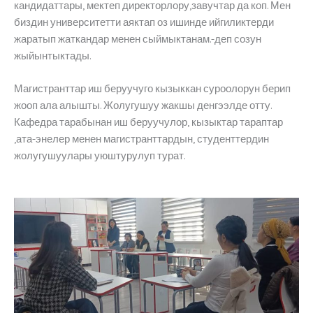
кандидаттары, мектеп директорлору,завучтар да коп. Мен
биздин университетти аяктап оз ишинде ийгиликтерди
жаратып жаткандар менен сыймыктанам.-деп созун
жыйынтыктады.
Магистранттар иш беруучуго кызыккан суроолорун берип
жооп ала алышты. Жолугушуу жакшы денгээлде отту.
Кафедра тарабынан иш беруучулор, кызыктар тараптар
,ата-энелер менен магистранттардын, студенттердин
жолугушуулары уюштурулуп турат.