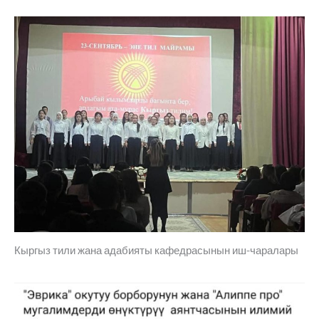
Кыргыз тили жана адабияты кафедрасынын иш-чаралары