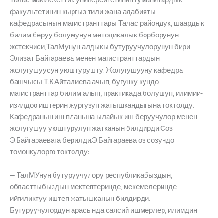
Талас мамлекеттик университетинин гуманитардык
факультетинин кыргыз тили жана адабияты
кафедрасынын магистранттары Талас райондук, шаардык
билим беруу болумунун методикалык борборунун
жетекчиси,ТалМунун алдыкы бутуруучулорунун бири
Элизат Байгараева менен магистранттардын
жолугушуусун уюштурушту. Жолугушууну кафедра
башчысы Т.К.Айталиева ачып, бугунку кундо
магистранттар билим алып, практикада болушуп, илимий-
изилдоо иштерин жургузуп жатышкандыгына токтолду.
Кафедранын иш планына ылайык иш беруучулор менен
жолугушуу уюштурулуп жатканын билдирди.Соз
Э.Байгараевага берилди.Э.Байгараева оз созундо
томонкулорго токтолду:
— ТалМУнун бутуруучулору республикабыздын,
областтыбыздын мектептеринде, мекемелеринде
ийгиликтуу иштеп жатышканын билдирди.
Бутуруучулордун арасында саясий ишмерлер, илимдин