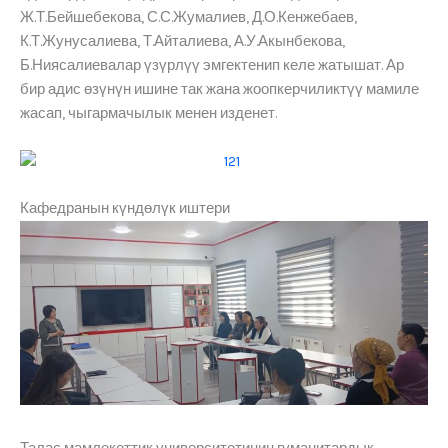
Ж.Т.Бейшебекова, С.С.Жумалиев, Д.О.Кенжебаев,
К.Т.Жунусалиева, Т.Айталиева, А.У.Акынбекова,
Б.Ниясалиевалар үзүрлүү эмгектенип келе жатышат. Ар
бир адис өзүнүн ишине так жана жоопкерчиликтүү мамиле
жасап, чыгармачылык менен изденет.
Кафедранын күндөлүк иштери