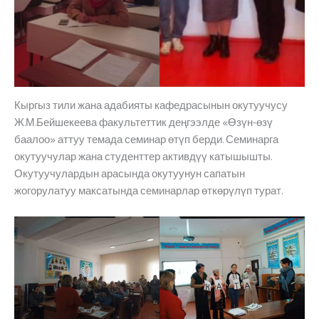
Кыргыз тили жана адабияты кафедрасынын окутуучусу
Ж.М.Бейшекеева факультеттик деңгээлде «Өзүн-өзү
баалоо» аттуу темада семинар өтүп берди. Семинарга
окутуучулар жана студенттер активдүү катышышты.
Окутуучулардын арасында окутуунун сапатын
жогорулатуу максатында семинарлар өткөрүлүп турат.