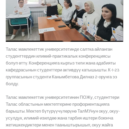
Талас мамлекеттик университетинде салтка айланган
студенттердин илимий-практикалык конференциясы
болуп өттү. Конференцияга кыргыз тили жана адабияты
кафедрасынын студенттери активдүү катышышты. К-1-23
группасынын студенти Канымбетова Дилназ 2-орунга ээ
болду.
Талас мамлекеттик университетинин ПОЖу, студенттери
Талас областынын мектептерине профориентацияга
барышты. Мектеп бүтүрүүчүлөрүнө ТалМУнун окуу, окуу-
усулдук, илимий-изилдөө жана тарбия иштери боюнча
жетишкендиктери менен тааныштырышып, окуу жайга