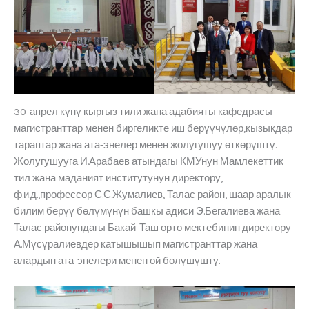
30-апрел күнү кыргыз тили жана адабияты кафедрасы
магистранттар менен биргеликте иш берүүчүлөр,кызыкдар
тараптар жана ата-энелер менен жолугушуу өткөрүштү.
Жолугушууга И.Арабаев атындагы КМУнун Мамлекеттик
тил жана маданият институтунун директору,
ф.и.д.,профессор С.С.Жумалиев, Талас район, шаар аралык
билим берүү бөлүмүнүн башкы адиси Э.Бегалиева жана
Талас районундагы Бакай-Таш орто мектебинин директору
А.Мүсүралиевдер катышышып магистранттар жана
алардын ата-энелери менен ой бөлүшүштү.