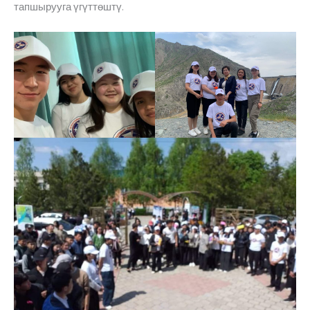
тапшырууга үгүттөштү.