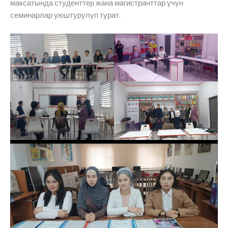
максатында студенттер жана магистранттар үчүн
семинарлар уюштурулуп турат.