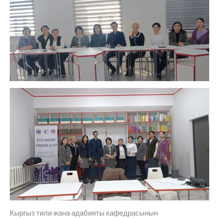
Кыргыз тили жана адабияты кафедрасынын