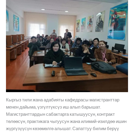
Кыргыз тили жана адабияты кафедрасы магистранттар
менен дайыма, үзгүлтүксүз иш алып барышат.
Магистранттардын сабактарга катышуусун, контракт
төлөөсүн, практикага чыгуусун жана илимий-изилдөө ишин
жүргүзүүсүн көзөмөлгө алышат. Сапаттуу билим берүү