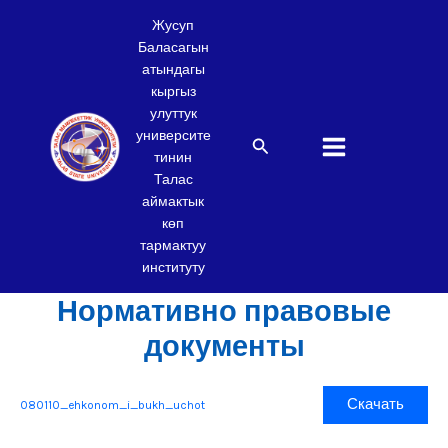
Skip
Жусуп
to
Баласагын
content
атындагы
кыргыз
улуттук
университе
Search
тинин
Талас
аймактык
көп
тармактуу
институту
Нормативно правовые
документы
Скачать
080110_ehkonom_i_bukh_uchot