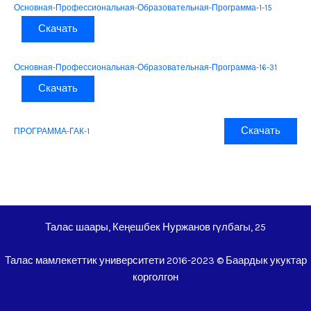
Основная-Профессиональная-Образовательная-Программа-1-15
Скачать
Основная-Профессиональная-Образовательная-Программа-16-31
Скачать
Скачать
ПРОГРАММА-ГАК-1
Талас шаары, Кеңешбек Нуржанов гүлбагы, 25
Талас мамлекеттик университети 2016-2023 © Баардык укуктар
корголгон