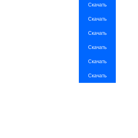
Скачать
Скачать
Скачать
Скачать
Скачать
Скачать