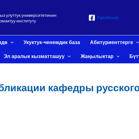
ыз улуттук университетинин
Facebook
рмактуу институту
ндө
Укуктук-ченемдик база
Абитуриенттерге
Эл аралык кызматташуу
Жаңылыктар
Бүт
убликации кафедры русского