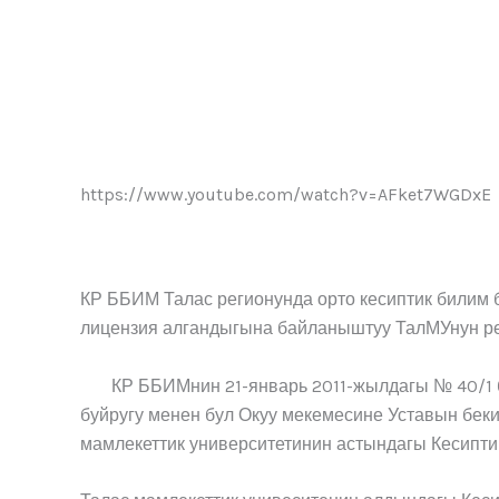
https://www.youtube.com/watch?v=AFket7WGDxE
КР ББИМ Талас регионунда орто кесиптик билим
лицензия алгандыгына байланыштуу ТалМУнун ре
КР ББИМнин 21-январь 2011-жылдагы № 40/1 бу
буйругу менен бул Окуу мекемесине Уставын бек
мамлекеттик университетинин астындагы Кесиптик