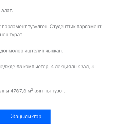
 алат.
 парламент түзүлгөн. Студенттик парламент
ен турат.
лдонмолор иштелип чыккан.
еджде 65 компьютер, 4 лекциялык зал, 4
2
алпы 4787,8 м
аянтты түзөт.
Жаңылыктар