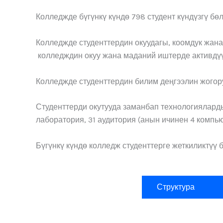
Колледжде бүгүнкү күндө 798 студент күндүзгү бө
Колледжде студенттердин окуудагы, коомдук жана
колледждин окуу жана маданий иштерде активдүү
Колледжде студенттердин билим деңгээлин жогор
Студенттерди окутууда заманбап технологияларды
лаборатория, 31 аудитория (анын ичинен 4 компью
Бүгүнкү күндө колледж студенттерге жеткиликтүү
Структура