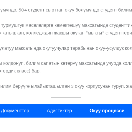
лүмүндө, 504 студент сырттан окуу бөлүмүндө студент билим
 турмуштук маселелерге көмөктөшүү максатында студенттик
 катышкан, колледждин жакшы окуган “мыкты” студенттерин
улатуу максатында окутуучулар тарабынан окуу-усулдук ко
 колдонуп, билим сапатын көтөрүү максатында учурда колл
тердик класс) бар.
 билим берүүгө ылайыкташылган 3 окуу корпусунан туруп, ж
Документтер
Адистиктер
Окуу процесси