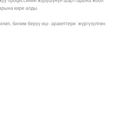
окуу процессинин жүрүшүнүн шарттарына жооп
тарына кире алды.
лип, билим берүү иш- аракеттери жүргүзүлгөн: