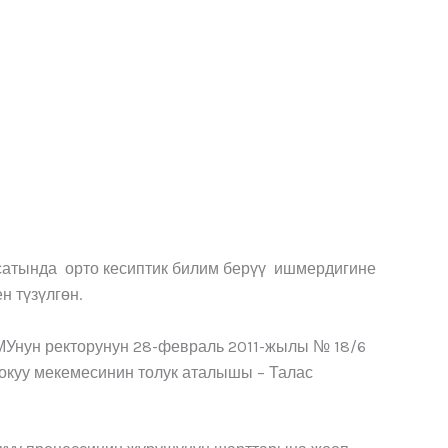
сатында орто кесиптик билим берүү ишмердигине
 түзүлгөн.
Унун ректорунун 28-февраль 2011-жылы № 18/6
 окуу мекемесинин толук аталышы – Талас