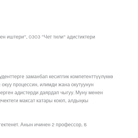
н иштери”, 0303 “Чет тили” адистиктери
уденттерге заманбап кесиптик компетенттүүлүккө
 окуу процессин, илимди жана окутуунун
рген адистерди даярдап чыгуу. Муну менен
чектеги максат катары коюп, алдыңкы
ектенет. Анын ичинен 2 профессор, 8