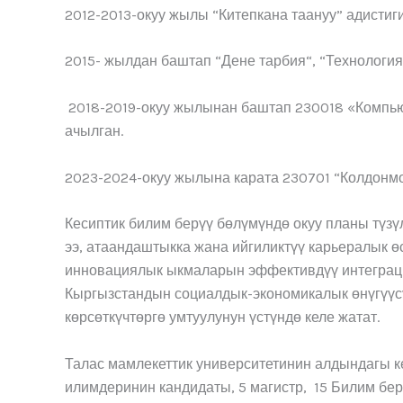
2012-2013-окуу жылы “Китепкана таануу” адистиги
2015- жылдан баштап “Дене тарбия“, “Технология
2018-2019-окуу жылынан баштап 230018 «Компьют
ачылган.
2023-2024-окуу жылына карата 230701 “Колдонм
Кесиптик билим берүү бөлүмүндө окуу планы түзү
ээ, атаандаштыкка жана ийгиликтүү карьералык ө
инновациялык ыкмаларын эффективдүү интеграци
Кыргызстандын социалдык-экономикалык өнүгүүсү
көрсөткүчтөргө умтуулунун үстүндө келе жатат.
Талас мамлекеттик университетинин алдындагы ке
илимдеринин кандидаты, 5 магистр, 15 Билим бе