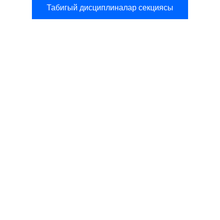
Табигый дисциплиналар секциясы