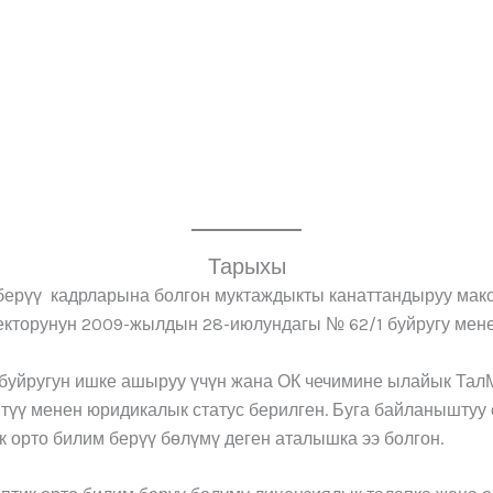
Тарыхы
 берүү кадрларына болгон муктаждыкты канаттандыруу мак
кторунун 2009-жылдын 28-июлундагы № 62/1 буйругу менен
йругун ишке ашыруу үчүн жана ОК чечимине ылайык ТалМ
итүү менен юридикалык статус берилген. Буга байланыштуу
 орто билим берүү бөлүмү деген аталышка ээ болгон.