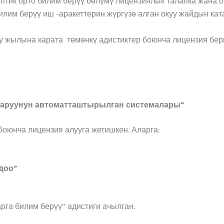
птик орто билим берүү бөлүмү лицензиялык талапка жана 
лим берүү иш -аракеттерин жүргүзө алган окуу жайдын ка
у жылына карата төмөнкү адистиктер боюнча лицензия бери
каруунун автоматташтырылган системалары”
боюнча лицензия алууга жетишкен. Аларга:
доо”
рга билим берүү” адистиги ачылган.