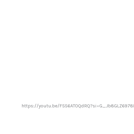
https://youtu.be/FSS6AT0QdRQ?si=G_Jb8GLZ6978I