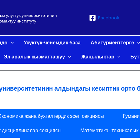
ыз улуттук университетинин
Facebook
рмактуу институту
mo
ндө
Укуктук-ченемдик база
Абитуриенттерге
Эл аралык кызматташуу
Жаңылыктар
Бүт
университетинин алдындагы кесиптик орто 
Экономика жана бухгалтердик эсеп секциясы
Гумани
к дисциплиналар секциясы
Математика- техникалык