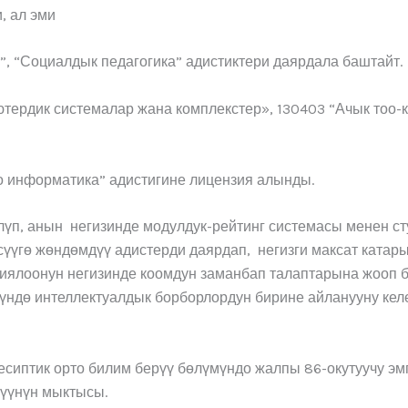
, ал эми
”, “Социалдык педагогика” адистиктери даярдала баштайт.
ердик системалар жана комплекстер», 130403 “Ачык тоо-ке
о информатика” адистигине лицензия алынды.
лүп, анын негизинде модулдук-рейтинг системасы менен ст
сүүгө жөндөмдүү адистерди даярдап, негизги максат катары
ялоонун негизинде коомдун заманбап талаптарына жооп бе
ндө интеллектуалдык борборлордун бирине айланууну келе
сиптик орто билим берүү бөлүмүндо жалпы 86-окутуучу эмг
рүүнүн мыктысы.