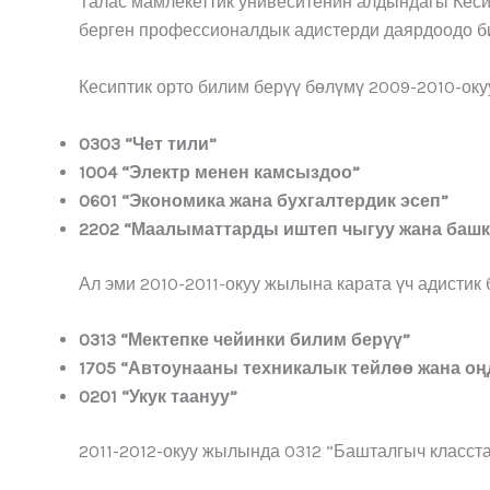
Талас мамлекеттик унивеситенин алдындагы Кеси
берген профессионалдык адистерди даярдоодо би
Кесиптик орто билим берүү бөлүмү 2009-2010-оку
0303 “Чет тили”
1004 “Электр менен камсыздоо”
0601 “Экономика жана бухгалтердик эсеп”
2202 “Маалыматтарды иштеп чыгуу жана баш
Ал эми 2010-2011-окуу жылына карата үч адистик 
0313 “Мектепке чейинки билим берүү”
1705 “Автоунааны техникалык тейлөө жана оң
0201 “Укук таануу”
2011-2012-окуу жылында 0312 “Башталгыч класста