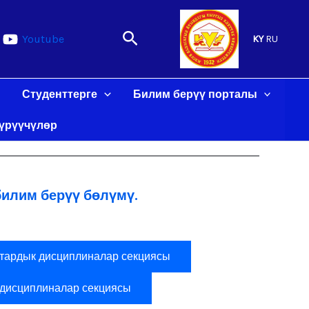
Search
Youtube
KY
RU
stbet
mostbet az
mostbet
mostbet az
mostbet
mostbet
mostbet a
Студенттерге
Билим берүү порталы
үрүүчүлөр
билим берүү бөлүмү.
тардык дисциплиналар секциясы
 дисциплиналар секциясы