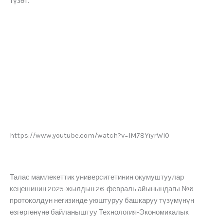
түзөт.
https://www.youtube.com/watch?v=lM78YiyrWI0
Талас мамлекеттик университетинин окумуштуулар
кеңешинин 2025-жылдын 26-февраль айынындагы №6
протоколдун негизинде уюштуруу башкаруу түзүмүнүн
өзгөргөнүнө байланыштуу Технология-Экономикалык