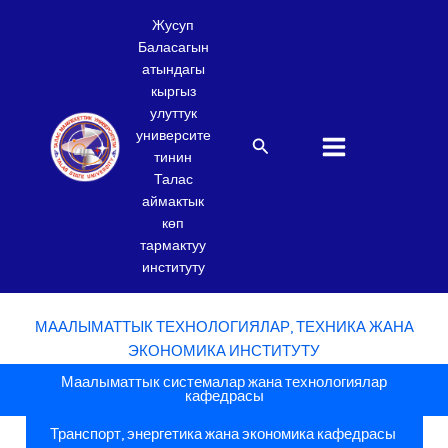
Skip
Жусуп
to
Баласагын
content
атындагы
кыргыз
улуттук
университе
Search
тинин
Талас
аймактык
көп
тармактуу
институту
МААЛЫМАТТЫК ТЕХНОЛОГИЯЛАР, ТЕХНИКА ЖАНА
ЭКОНОМИКА ИНСТИТУТУ
Маалыматтык системалар жана технологиялар
кафедрасы
Транспорт, энергетика жана экономика кафедрасы