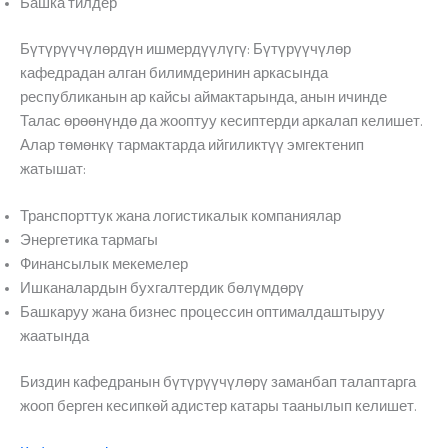
Башка тилдер
Бүтүрүүчүлөрдүн ишмердүүлүгү: Бүтүрүүчүлөр
кафедрадан алган билимдеринин аркасында
республиканын ар кайсы аймактарында, анын ичинде
Талас өрөөнүндө да жооптуу кесиптерди аркалап келишет.
Алар төмөнкү тармактарда ийгиликтүү эмгектенип
жатышат:
Транспорттук жана логистикалык компаниялар
Энергетика тармагы
Финансылык мекемелер
Ишканалардын бухгалтердик бөлүмдөрү
Башкаруу жана бизнес процессин оптималдаштыруу
жаатында
Биздин кафедранын бүтүрүүчүлөрү заманбап талаптарга
жооп берген кесипкөй адистер катары таанылып келишет.