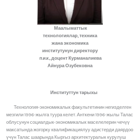
Маалыматтык
технологиялар, техника
жана экономика
институтунун директору
п.и.к., доцент Курманалиева
Айнура Озубековна
Институттун тарыхы
Технология-экономикалык факультетинин негизделген
мезгили 1996-жылга туура келет. Анткени 1996-жылы Талас
облусунун социалдык-экономикалык маселелерин чечүү
максатында жогорку квалификациялуу адистерди даярдоо
үчүн Талас шаарында Кыргыз архитектуралык курулуш