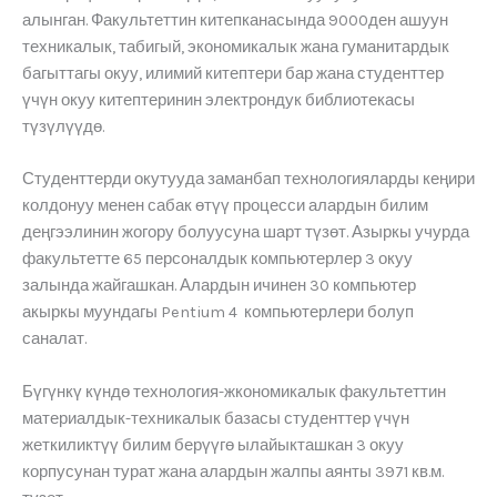
алынган. Факультеттин китепканасында 9000ден ашуун
техникалык, табигый, экономикалык жана гуманитардык
багыттагы окуу, илимий китептери бар жана студенттер
үчүн окуу китептеринин электрондук библиотекасы
түзүлүүдө.
Студенттерди окутууда заманбап технологияларды кеңири
колдонуу менен сабак өтүү процесси алардын билим
деңгээлинин жогору болуусуна шарт түзөт. Азыркы учурда
факультетте 65 персоналдык компьютерлер 3 окуу
залында жайгашкан. Алардын ичинен 30 компьютер
акыркы муундагы Pentium 4 компьютерлери болуп
саналат.
Бүгүнкү күндө технология-жкономикалык факультеттин
материалдык-техникалык базасы студенттер үчүн
жеткиликтүү билим берүүгө ылайыкташкан 3 окуу
корпусунан турат жана алардын жалпы аянты 3971 кв.м.