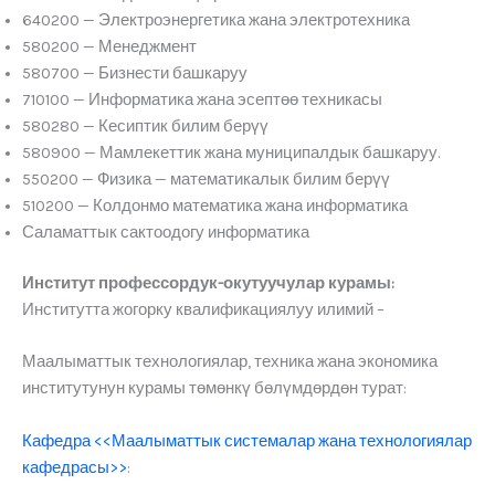
640200 — Электроэнергетика жана электротехника
580200 — Менеджмент
580700 — Бизнести башкаруу
710100 — Информатика жана эсептөө техникасы
580280 — Кесиптик билим берүү
580900 — Мамлекеттик жана муниципалдык башкаруу.
550200 — Физика — математикалык билим берүү
510200 — Колдонмо математика жана информатика
Саламаттык сактоодогу информатика
Институт профессордук-окутуучулар курамы:
Институтта жогорку квалификациялуу илимий –
Маалыматтык технологиялар, техника жана экономика
институтунун курамы төмөнкү бөлүмдөрдөн турат:
Кафедра <<Маалыматтык системалар жана технологиялар
кафедрасы>>
: