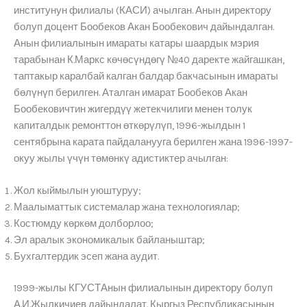
институнун филиалы (КАСИ) ачылган. Анын директору
болуп доцент Бообеков Акан Бообекович дайындалган.
Анын филиалынын имараты катары шаардык мэрия
тарабынан К.Маркс көчөсүндөгү №40 даректе жайгашкан,
таптакыр каралбай калган балдар бакчасынын имараты
бөлүнүп берилген. Аталган имарат Бообеков Акан
Бообековичтин жигердүү жетекчилиги менен толук
капиталдык ремонттон өткөрүлүп, 1996-жылдын 1
сентябрына карата пайдаланууга берилген жана 1996-1997-
окуу жылы үчүн төмөнкү адистиктер ачылган:
Жол кыймылын уюштуруу;
Маалыматтык системалар жана технологиялар;
Костюмду көркөм долборлоо;
Эл аралык экономикалык байланыштар;
Бухгалтердик эсеп жана аудит.
1999-жылы КГУСТАнын филиалынын директору болуп
А.И.Жылкичиев дайындалат. Кыргыз Республикасынын