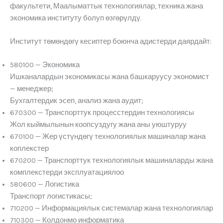
факультети, Маалыматтык технологиялар, техника жана
экономика институту болуп өзгөрүлдү.
Институт төмөндөгү кесиптер боюнча адистерди даярдайт:
580100 — Экономика
Ишканалардын экономикасы жана башкаруусу экономист
— менеджер;
Бухгалтердик эсеп, анализ жана аудит;
670300 — Транспорттук процесстердин технологиясы
Жол кыймылынын коопсуздугу жана аны уюштуруу
670100 — Жер үстүндөгү технологиялык машиналар жана
коплекстер
670200 — Транспорттук технологиялык машиналарды жана
комплекстерди эксплуатациялоо
580600 — Логистика
Транспорт логистикасы;
710200 — Информациялык системалар жана технологиялар
710300 — Колдонмо информатика