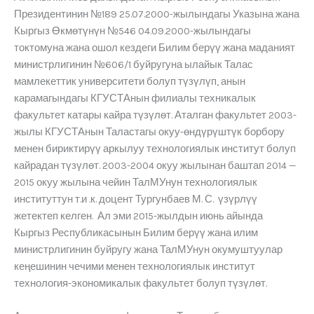
Президентинин №189 25.07.2000-жылындагы Указына жана
Кыргыз Өкмөтүнүн №546 04.09.2000-жылындагы
токтомуна жана ошол кездеги Билим берүү жана маданият
министрлигинин №606/1 буйругуна ылайык Талас
мамлекеттик университети болуп түзүлүп, анын
карамагындагы КГУСТАнын филиалы техникалык
факультет катары кайра түзүлөт. Аталган факультет 2003-
жылы КГУСТАнын Таластагы окуу-өндүрүштүк борбору
менен бириктирүү аркылуу технологиялык институт болуп
кайрадан түзүлөт. 2003-2004 окуу жылынан баштап 2014 —
2015 окуу жылына чейин ТалМУнун технологиялык
институттун т.и .к. доцент Тургунбаев М. С. үзүрлүү
жетектеп келген. Ал эми 2015-жылдын июнь айында
Кыргыз Республикасынын Билим берүү жана илим
министрлигинин буйругу жана ТалМУнун окумуштуулар
кеңешинин чечими менен технологиялык институт
технология-экономикалык факультет болуп түзүлөт.