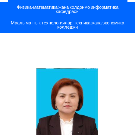
Физика-математика жана колдонмо информатика
кафедрасы
Маалыматтык технологиялар, техника жана экономика
колледжи