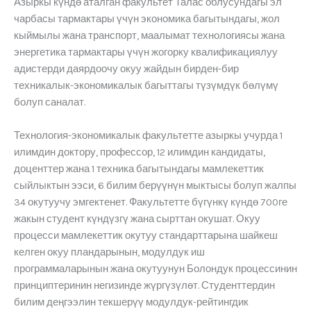
Азыркы күндө аталган факультет Талас облусундагы эл
чарбасы тармактары үчүн экономика багытындагы, жол
кыймылы жана транспорт, маалымат технологиясы жана
энергетика тармактары үчүн жогорку квалификациялуу
адистерди даярдоочу окуу жайдын бирден-бир
техникалык-экономикалык багыттагы түзүмдүк бөлүмү
болуп саналат.
Технология-экономикалык факультетте азыркы учурда 1
илимдин доктору, профессор, 12 илимдин кандидаты,
доценттер жана 1 техника багытындагы мамлекеттик
сыйлыктын ээси, 6 билим берүүнүн мыктысы болуп жалпы
34 окутуучу эмгектенет. Факультетте бүгүнкү күндө 700ге
жакын студент күндүзгү жана сырттан окушат. Окуу
процесси мамлекеттик окутуу стандарттарына шайкеш
келген окуу пландарынын, модулдук иш
программаларынын жана окутуунун Болондук процессинин
принциптеринин негизинде жүргүзүлөт. Студенттердин
билим деңгээлин текшерүү модулдук-рейтингдик