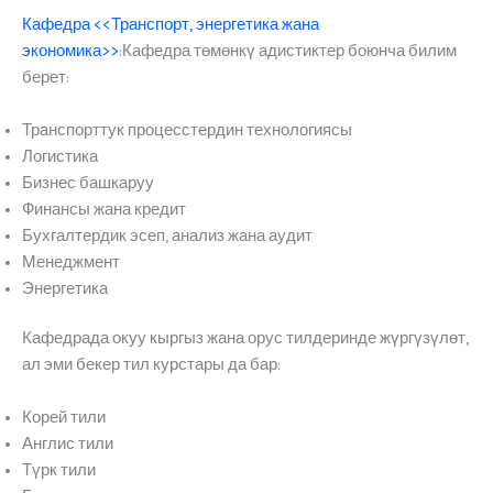
Кафедра <<Транспорт, энергетика жана
экономика>>
:Кафедра төмөнкү адистиктер боюнча билим
берет:
Транспорттук процесстердин технологиясы
Логистика
Бизнес башкаруу
Финансы жана кредит
Бухгалтердик эсеп, анализ жана аудит
Менеджмент
Энергетика
Кафедрада окуу кыргыз жана орус тилдеринде жүргүзүлөт,
ал эми бекер тил курстары да бар:
Корей тили
Англис тили
Түрк тили