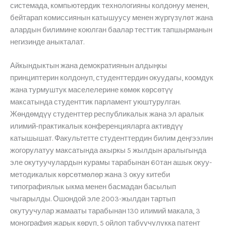
системада, компьютердик технологияны колдонуу менен,
бейтарап комиссиянын катышуусу менен жүргүзүлөт жана
алардын билимине коюлган баалар тесттик тапшырманын
негизинде аныкталат.
Айкындыктын жана демократиянын алдыңкы
принциптерин колдонуп, студенттердин окуудагы, коомдук
жана турмуштук маселелерине көмөк көрсөтүү
максатында студенттик парламент уюштурулган.
Жөндөмдүү студенттер республикалык жана эл аралык
илимий-практикалык конференцияларга активдүү
катышышат. Факультетте студенттердин билим деңгээлин
жогорулатуу максатында акыркы 5 жылдын аралыгында
эле окутуучулардын курамы тарабынан 60тан ашык окуу-
методикалык көрсөтмөлөр жана 3 окуу китеби
типографиялык ыкма менен басмадан басылып
чыгарылды. Ошондой эле 2003-жылдан тартып
окутуучулар жамааты тарабынан 130 илимий макала, 3
монография жарык көрүп, 5 ойлоп табуучулукка патент