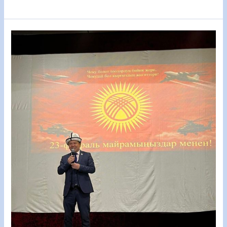
23-
февраль
Мекенди
коргоо
күнү
Талас
мамлекеттик
университетинде
салтанаттуу
белгиленди.