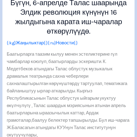
Бүгүн, 6-апрелде Талас шаарында
жылдыгына
Элдик революция күнүнүн 16
карата
иш-
жылдыгына карата иш-чаралар
чаралар
өткөрүлүүдө.
өткөрүлүүдө.
{:kg}Жаңылыктар{:}{:ru}Новости{:}
Баатырларга таазим кылуу менен эстеликтерине гүл
чамбарлар коюлуп, баатырларды эскеришти. К.
Медетбеков атындагы Талас облустук музыкалык
драмалык театрында сахна чеберлери
сахналаштырылган көрүнүштөрдү тартуулап, тематикага
байланыштуу ырлар аткарылды. Кыргыз
Республикасынын Талас облустук ыйгарым укуктуу
өкүлчүлүгү , Талас шаардык мэриясынын атынан апрель
баатырларына ыраазычылык каттар, Ардак
грамоталар,баалуу белектер тапшырылды. Бул иш-чарага
Ж.Баласагын атындагы КУУнун Талас институтунун
окутуучулары,