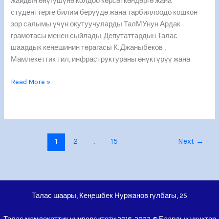
жайдын өнүгүшүнө колдоо көрсөткөндөргө жана
студенттерге билим берүүдө жана тарбиялоодо кошкон
зор салымы үчүн окутуучуларды ТалМУнун Ардак
грамотасы менен сыйлады. Депутаттардын Талас
шаардык кеңешинин төрагасы К. Джаныбеков ,
Мамлекеттик тил, инфраструктураны өнүктүрүү жана
Read More »
1
2
…
15
Next
→
Талас шаары, Кеңешбек Нуржанов гүлбагы, 25