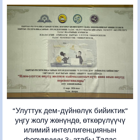
“Улуттук
дем-
дүйнөлүк
бийиктик”
уңгу
жолу
жөнүндө,
өткөрүлүүчү
илимий
интеллигенциянын
форумунун
3-
этабы
Талас
“Улуттук дем-дүйнөлүк бийиктик”
мамлекеттик
уңгу жолу жөнүндө, өткөрүлүүчү
университетинде
болуп
илимий интеллигенциянын
өттү.
форумунун 3- этабы Талас