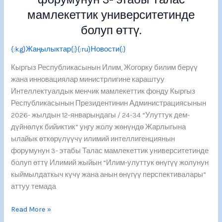
мамлекеттик университетинде
болуп өттү.
{:kg}Жаңылыктар{:}{:ru}Новости{:}
Кыргыз Республикасынын Илим, Жогорку билим берүү
жана инновациялар министрлигине караштуу
Интеллектуалдык менчик мамлекеттик фонду Кыргыз
Республикасынын Президентинин Администрациясынын
2026- жылдын 12-январындагы / 24-34 “Улуттук дем-
дүйнөлүк бийиктик” уңгу жолу жөнүндө Жарлыгына
ылайык өткөрүлүүчү илимий интеллигенциянын
форумунун 3- этабы Талас мамлекеттик университетинде
болуп өттү Илимий жыйын “Илим-улуттук өнүгүү жолунун
кыймылдаткыч күчү жана анын өнүгүү перспективалары”
аттуу темада
Read More »