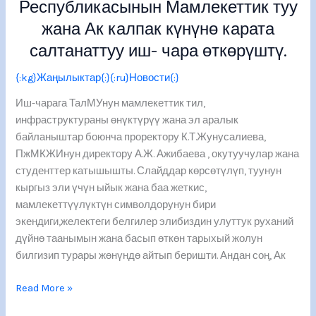
Республикасынын Мамлекеттик туу
жана Ак калпак күнүнө карата
салтанаттуу иш- чара өткөрүштү.
{:kg}Жаңылыктар{:}{:ru}Новости{:}
Иш-чарага ТалМУнун мамлекеттик тил,
инфраструктураны өнүктүрүү жана эл аралык
байланыштар боюнча проректору К.Т.Жунусалиева,
ПжМКЖИнун директору А.Ж. Ажибаева , окутуучулар жана
студенттер катышышты. Слайддар көрсөтүлүп, туунун
кыргыз эли үчүн ыйык жана баа жеткис,
мамлекеттүүлүктүн символдорунун бири
экендиги,желектеги белгилер элибиздин улуттук руханий
дүйнө таанымын жана басып өткөн тарыхый жолун
билгизип турары жөнүндө айтып беришти. Андан соң, Ак
Read More »