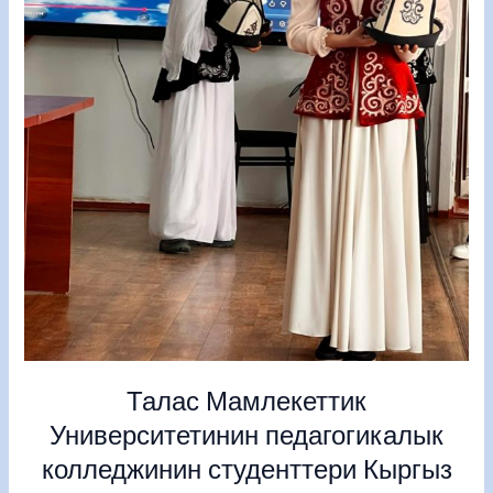
туу
жана
Ак
калпак
күнүнө
карата
салтанаттуу
иш-
чара
өткөрүштү.
Талас Мамлекеттик
Университетинин педагогикалык
колледжинин студенттери Кыргыз