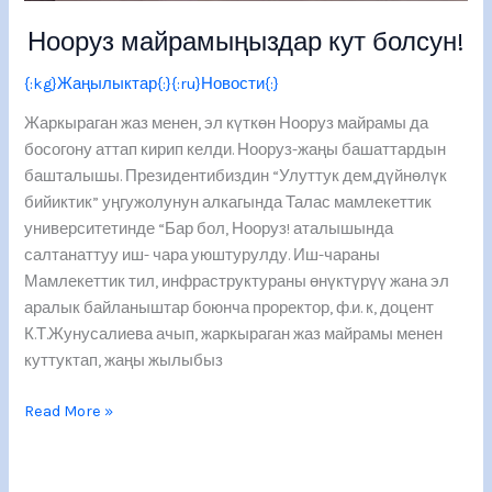
Нооруз майрамыңыздар кут болсун!
{:kg}Жаңылыктар{:}{:ru}Новости{:}
Жаркыраган жаз менен, эл күткөн Нооруз майрамы да
босогону аттап кирип келди. Нооруз-жаңы башаттардын
башталышы. Президентибиздин “Улуттук дем,дүйнөлүк
бийиктик” уңгужолунун алкагында Талас мамлекеттик
университетинде “Бар бол, Нооруз! аталышында
салтанаттуу иш- чара уюштурулду. Иш-чараны
Мамлекеттик тил, инфраструктураны өнүктүрүү жана эл
аралык байланыштар боюнча проректор, ф.и. к, доцент
К.Т.Жунусалиева ачып, жаркыраган жаз майрамы менен
куттуктап, жаңы жылыбыз
Read More »