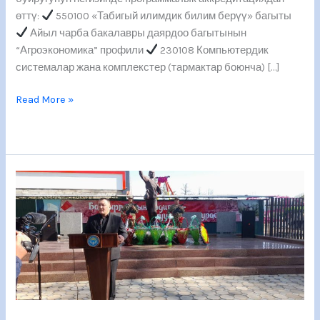
программасы.
өттү:
550100 «Табигый илимдик билим берүү» багыты
Айыл чарба бакалавры даярдоо багытынын
“Агроэкономика” профили
230108 Компьютердик
системалар жана комплекстер (тармактар боюнча) […]
Read More »
Бүгүн,
6-
апрелде
Талас
шаарында
Элдик
революция
күнүнүн
16