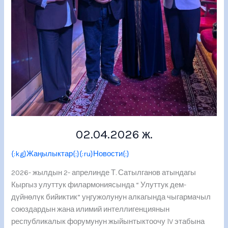
02.04.2026 ж.
{:kg}Жаңылыктар{:}{:ru}Новости{:}
2026- жылдын 2- апрелинде Т. Сатылганов атындагы
Кыргыз улуттук филармониясында “ Улуттук дем-
дүйнөлүк бийиктик” уңгужолунун алкагында чыгармачыл
союздардын жана илимий интеллигенциянын
республикалык форумунун жыйынтыктоочу lV этабына