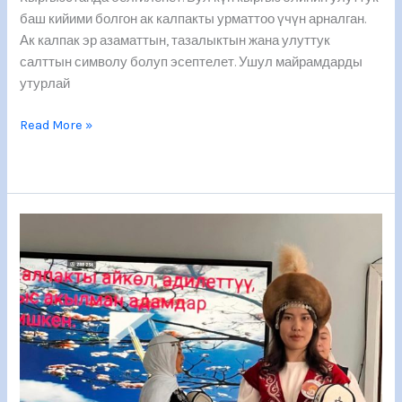
баш кийими болгон ак калпакты урматтоо үчүн арналган.
Ак калпак эр азаматтын, тазалыктын жана улуттук
салттын символу болуп эсептелет. Ушул майрамдарды
утурлай
Read More »
Талас
Мамлекеттик
Университетинин
педагогикалык
колледжинин
студенттери
Кыргыз
Республикасынын
Мамлекеттик