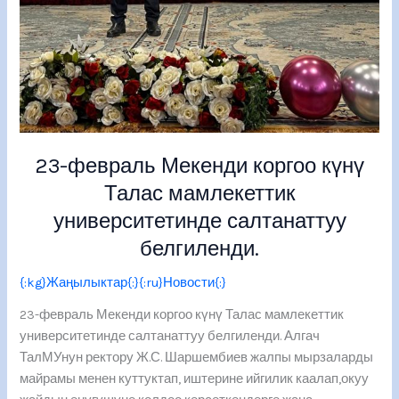
23-февраль Мекенди коргоо күнү
Талас мамлекеттик
университетинде салтанаттуу
белгиленди.
{:kg}Жаңылыктар{:}{:ru}Новости{:}
23-февраль Мекенди коргоо күнү Талас мамлекеттик
университетинде салтанаттуу белгиленди. Алгач
ТалМУнун ректору Ж.С. Шаршембиев жалпы мырзаларды
майрамы менен куттуктап, иштерине ийгилик каалап,окуу