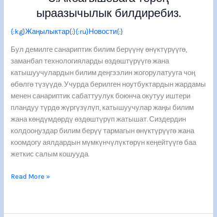
билдиребиз.
ыраазычылык билдиребиз.
{:kg}Жаңылыктар{:}{:ru}Новости{:}
Бул демилге санариптик билим берүүнү өнүктүрүүгө,
заманбап технологияларды өздөштүрүүгө жана
катышуучулардын билим деңгээлин жогорулатууга чоң
өбөлгө түзүүдө. Учурда берилген ноутбуктардын жардамы
менен санариптик сабаттуулук боюнча окутуу иштери
пландуу түрдө жүргүзүлүп, катышуучулар жаңы билим
жана көндүмдөрдү өздөштүрүп жатышат. Сиздердин
колдооңуздар билим берүү тармагын өнүктүрүүгө жана
коомдогу аялдардын мүмкүнчүлүктөрүн кеңейтүүгө баа
жеткис салым кошууда.
Read More »