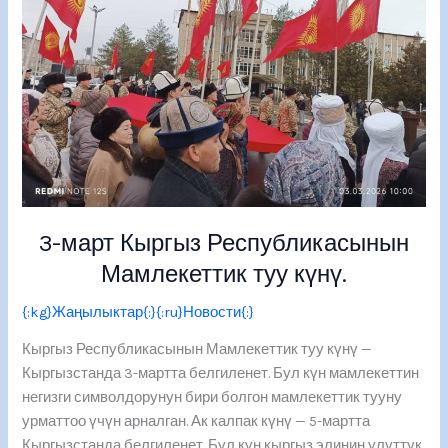
Мамлекеттик
туу
күнү.
3-март Кыргыз Республикасынын
Мамлекеттик туу күнү.
{:kg}Жаңылыктар{:}{:ru}Новости{:}
Кыргыз Республикасынын Мамлекеттик туу күнү —
Кыргызстанда 3-мартта белгиленет. Бул күн мамлекеттин
негизги символдорунун бири болгон мамлекеттик тууну
урматтоо үчүн арналган. Ак калпак күнү — 5-мартта
Кыргызстанда белгиленет. Бул күн кыргыз элинин улуттук