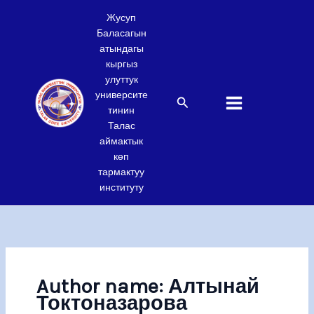
Skip
Жусуп
to
Баласагын
content
атындагы
кыргыз
улуттук
университе
Search
тинин
Талас
аймактык
көп
тармактуу
институту
Author name: Алтынай
Токтоназарова