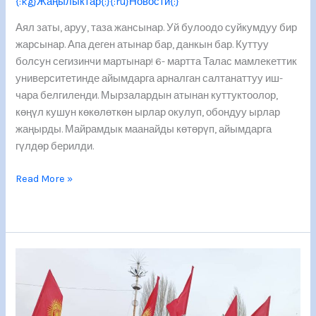
{:kg}Жаңылыктар{:}{:ru}Новости{:}
Аял заты, аруу, таза жансынар. Уй булоодо суйкумдуу бир
жарсынар. Апа деген атынар бар, данкын бар. Куттуу
болсун сегизинчи мартынар! 6- мартта Талас мамлекеттик
университетинде айымдарга арналган салтанаттуу иш-
чара белгиленди. Мырзалардын атынан куттуктоолор,
көңүл кушун көкөлөткөн ырлар окулуп, обондуу ырлар
жаңырды. Майрамдык маанайды көтөрүп, айымдарга
гүлдөр берилди.
Read More »
3-
март
Кыргыз
Республикасынын