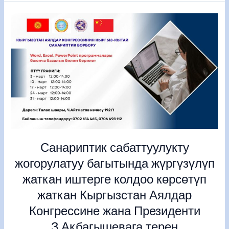
Санариптик
сабаттуулукту
жогорулатуу
багытында
жүргүзүлүп
жаткан
иштерге
колдоо
көрсөтүп
жаткан
Кыргызстан
Санариптик сабаттуулукту
Аялдар
жогорулатуу багытында жүргүзүлүп
Конгрессине
жаткан иштерге колдоо көрсөтүп
жана
Президенти
жаткан Кыргызстан Аялдар
З.Акбагышевага
Конгрессине жана Президенти
терең
З.Акбагышевага терең
ыраазычылык