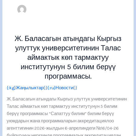
Ж. Баласагын атындагы Кыргыз
Ж.
Баласагын
улуттук университетинин Талас
атындагы
аймактык көп тармактуу
Кыргыз
институтунун 5 билим берүү
улуттук
университетинин
программасы.
Талас
{:kg}Жаңылыктар{:}{:ru}Новости{:}
аймактык
көп
Ж. Баласагын атындагы Кыргыз улуттук университетинин
тармактуу
Талас аймактык көп тармактуу институтунун 5 билим
институтунун
берүү программасы “Сапаттуу билим” билим берүү
5
уюмдарын жана программаларын аккредитациялоо
билим
агенттигинин 2026-жылдын 6-апрелиндеги №16/04-26
берүү
буйругунун негизинде программалык аккредитациядан