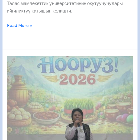
Талас мамлекеттик университетинин окутуучучулары
ийгиликтүү катышып келишти.
Read More »
Нооруз
майрамыңыздар
кут
болсун!